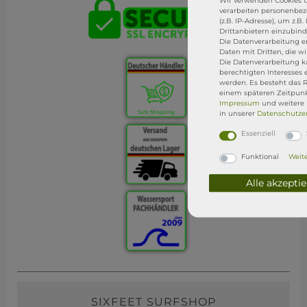
Wir verwenden Cookies u
verarbeiten personenbe
(z.B. IP-Adresse), um z.B
Drittanbietern einzubind
Die Datenverarbeitung erf
Daten mit Dritten, die w
Die Datenverarbeitung k
berechtigten Interesses 
werden. Es besteht das R
einem späteren Zeitpunk
Impressum
und weitere
in unserer
Daten­schutz­
Essenziell
Funktional
Weite
Alle akzepti
SIXFEET SURFSHOP