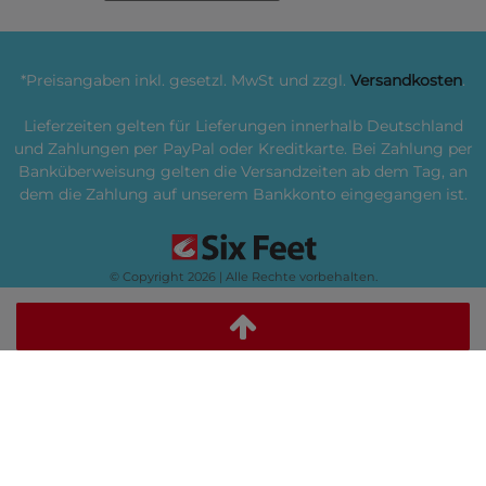
*Preisangaben inkl. gesetzl. MwSt und zzgl.
Versandkosten
.
Lieferzeiten gelten für Lieferungen innerhalb Deutschland
und Zahlungen per PayPal oder Kreditkarte. Bei Zahlung per
Banküberweisung gelten die Versandzeiten ab dem Tag, an
dem die Zahlung auf unserem Bankkonto eingegangen ist.
© Copyright 2026 | Alle Rechte vorbehalten.