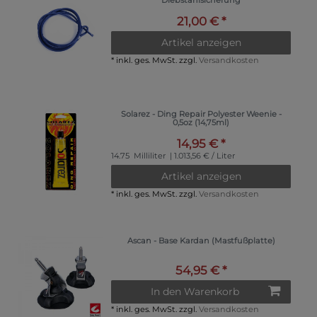
Diebstahlsicherung
21,00 € *
Artikel anzeigen
*
inkl. ges. MwSt.
zzgl.
Versandkosten
Solarez - Ding Repair Polyester Weenie -
0,5oz (14,75ml)
14,95 € *
14.75
Milliliter
| 1.013,56 € / Liter
Artikel anzeigen
*
inkl. ges. MwSt.
zzgl.
Versandkosten
Ascan - Base Kardan (Mastfußplatte)
54,95 € *
In den Warenkorb
*
inkl. ges. MwSt.
zzgl.
Versandkosten