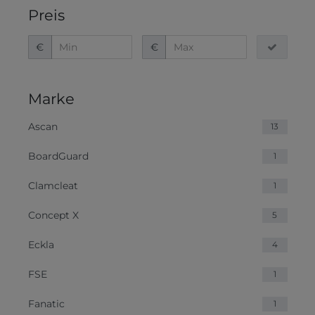
Preis
€
€
Marke
Ascan
13
BoardGuard
1
Clamcleat
1
Concept X
5
Eckla
4
FSE
1
Fanatic
1