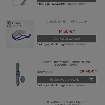
*
inkl. ges. MwSt.
zzgl.
Versandkosten
Clamcleat - Trimmhilfe CL 249
14,50 € *
Artikel anzeigen
*
inkl. ges. MwSt.
zzgl.
Versandkosten
Ascan - Trimmgriff / Trimmhilfe mit
Schraubendreher
28,95 € *
UVP 29,90 €
In den Warenkorb
*
inkl. ges. MwSt.
zzgl.
Versandkosten
BoardGuard - Stahlseil 4m für