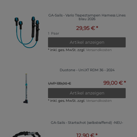
GA-Sails - Vario Trapeztampen Harness Lines
blau 2026
29,95 € *
1
Paar
Artikel anzeigen
*
inkl. ges. MwSt.
zzgl.
Versandkosten
Duotone - Uni.XT RDM 36 - 2024
99,00 € *
UVP 139,00 €
Artikel anzeigen
*
inkl. ges. MwSt.
zzgl.
Versandkosten
GA-Sails - Startschot (selbstraffend) -NEU-
12,90 € *