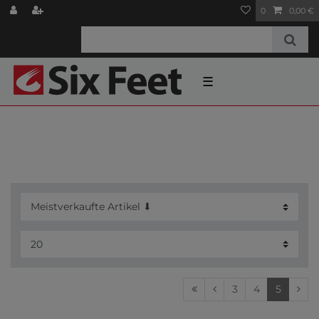
0
0,00 €
☰
3
4
5