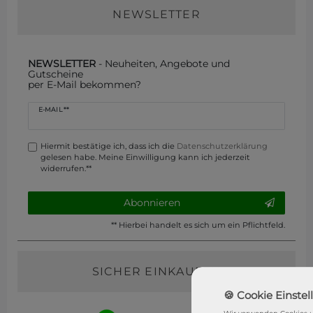
NEWSLETTER
NEWSLETTER
- Neuheiten, Angebote und
Gutscheine
per E-Mail bekommen?
Newsletter
E-MAIL **
Honig
Hiermit bestätige ich, dass ich die
Daten­schutz­erklärung
gelesen habe. Meine Einwilligung kann ich jederzeit
widerrufen.**
Abonnieren
** Hierbei handelt es sich um ein Pflichtfeld.
SICHER EINKAUFEN