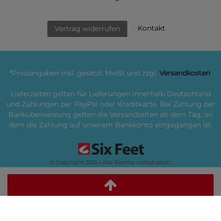
Kontakt
Vertrag widerrufen
*Preisangaben inkl. gesetzl. MwSt und zzgl.
Versandkosten
.
Lieferzeiten gelten für Lieferungen innerhalb Deutschland
und Zahlungen per PayPal oder Kreditkarte. Bei Zahlung per
Banküberweisung gelten die Versandzeiten ab dem Tag, an
dem die Zahlung auf unserem Bankkonto eingegangen ist.
© Copyright 2026 | Alle Rechte vorbehalten.