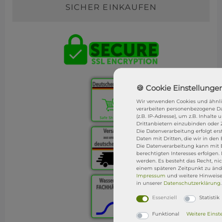
SICHER EINKAUFEN
Wir verwenden Cookies und ähnli
verarbeiten personenbezogene Da
(z.B. IP-Adresse), um z.B. Inhalt
Drittanbietern einzubinden oder Z
Die Datenverarbeitung erfolgt ers
Daten mit Dritten, die wir in de
Die Datenverarbeitung kann mit 
berechtigten Interesses erfolgen
werden. Es besteht das Recht, ni
einem späteren Zeitpunkt zu änd
Impressum
und weitere Hinweis
in unserer
Daten­schutz­erklärung
.
Essenziell
Statistik
Funktional
Weitere Einst