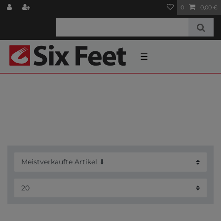
0
0,00 €
☰