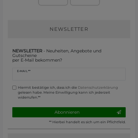
NEWSLETTER
NEWSLETTER
- Neuheiten, Angebote und
Gutscheine
per E-Mail bekommen?
Newsletter
E-MAIL **
Honig
Hiermit bestätige ich, dass ich die
Daten­schutz­erklärung
gelesen habe. Meine Einwilligung kann ich jederzeit
widerrufen.**
Abonnieren
** Hierbei handelt es sich um ein Pflichtfeld.