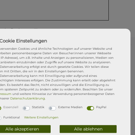
ecke Rechtsanwälte
.
 verwenden Cookies und ähnliche Technologien auf unserer Website und
arbeiten personenbezogene Daten von Besucher:innen unserer Webseite
i uns gekaufte ISUP kommt mit einer
1jährigen
. IP-Adresse), um z.B. Inhalte und Anzeigen zu personalisieren, Medien von
tanbietern einzubinden oder Zugriffe auf unsere Website zu analysieren.
f selbst verursachte Schäden z.B. ihr macht Euch
Datenverarbeitung erfolgt erst durch gesetzte Cookies. Wir teilen diese
t ein D-Ring aus, ihr brecht den Finnenkasten usw..
en mit Dritten, die wir in den Einstellungen benennen.
 Datenverarbeitung kann mit Einwilligung oder aufgrund eines
dann reparieren wir euch das Board kostenlos in
echtigten Interesses erfolgen. Die Zustimmung kann erteilt oder abgelehnt
tt
Dr. SUP
. Ihr müsst das Board nur anliefern und
en. Es besteht das Recht, nicht einzuwilligen und die Einwilligung zu
re. Eure Rechte aus dem gesetzliche
em späteren Zeitpunkt zu ändern oder zu widerrufen. Beachten Sie unser
ressum
und weitere Hinweise zur Verwendung personenbezogener Daten
t natürlich bestehen. STRESSFREI SUPen mit der
unserer
Daten­schutz­erklärung
.
Essenziell
Statistik
Externe Medien
PayPal
Funktional
Weitere Einstellungen
Alle akzeptieren
Alle ablehnen