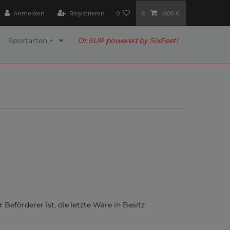
Anmelden
Registrieren
0
0
0,00 €
Sportarten +
Dr.SUP powered by SixFeet!
Beförderer ist, die letzte Ware in Besitz