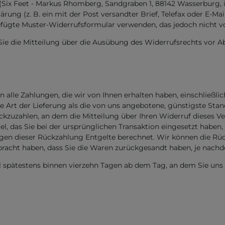
ix Feet - Markus Rhomberg, Sandgraben 1, 88142 Wasserburg, info
ärung (z. B. ein mit der Post versandter Brief, Telefax oder E-Mai
efügte Muster-Widerrufsformular verwenden, das jedoch nicht vo
 Sie die Mitteilung über die Ausübung des Widerrufsrechts vor Ab
n alle Zahlungen, die wir von Ihnen erhalten haben, einschließli
ere Art der Lieferung als die von uns angebotene, günstigste St
zuzahlen, an dem die Mitteilung über Ihren Widerruf dieses Ver
 das Sie bei der ursprünglichen Transaktion eingesetzt haben, 
egen dieser Rückzahlung Entgelte berechnet. Wir können die Rü
racht haben, dass Sie die Waren zurückgesandt haben, je nachde
l spätestens binnen vierzehn Tagen ab dem Tag, an dem Sie uns 