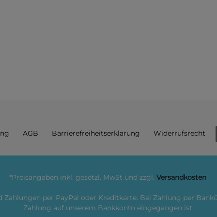
ung
AGB
Barrierefreiheitserklärung
Widerrufs­recht
*Preisangaben inkl. gesetzl. MwSt und zzgl.
Versandkosten
.
nd Zahlungen per PayPal oder Kreditkarte. Bei Zahlung per Ban
Zahlung auf unserem Bankkonto eingegangen ist.