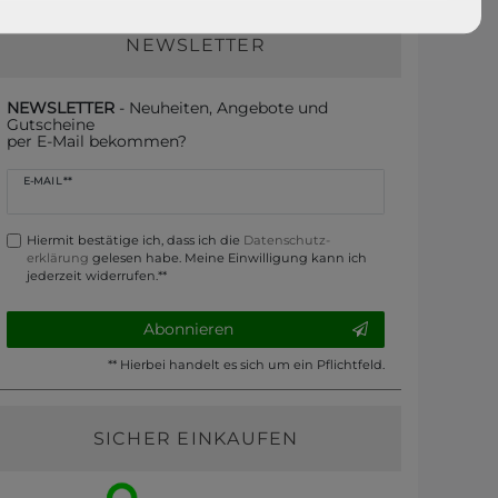
NEWSLETTER
NEWSLETTER
- Neuheiten, Angebote und
Gutscheine
per E-Mail bekommen?
Newsletter
E-MAIL **
Honig
Hiermit bestätige ich, dass ich die
Daten­schutz­
erklärung
gelesen habe. Meine Einwilligung kann ich
jederzeit widerrufen.**
Abonnieren
** Hierbei handelt es sich um ein Pflichtfeld.
SICHER EINKAUFEN