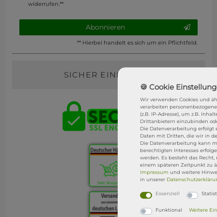
widerrufen.**
Abonnieren
** Hierbei handelt es sich um ein Pflichtfeld.
SICHER EINKAUFEN
Wir verwenden Cookies und äh
verarbeiten personenbezogene
(z.B. IP-Adresse), um z.B. Inha
Drittanbietern einzubinden ode
Die Datenverarbeitung erfolgt e
Daten mit Dritten, die wir in 
Die Datenverarbeitung kann mi
berechtigten Interesses erfol
werden. Es besteht das Recht, 
einem späteren Zeitpunkt zu ä
Impressum
und weitere Hinwe
in unserer
Daten­schutz­erklär
Essenziell
Statist
Funktional
Weitere Ei