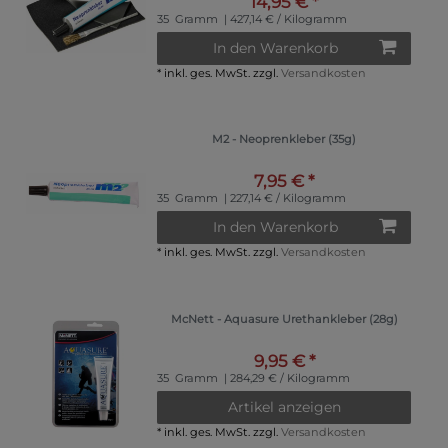
14,95 € *
35
Gramm
| 427,14 € / Kilogramm
In den Warenkorb
*
inkl. ges. MwSt.
zzgl.
Versandkosten
M2 - Neoprenkleber (35g)
7,95 € *
35
Gramm
| 227,14 € / Kilogramm
In den Warenkorb
*
inkl. ges. MwSt.
zzgl.
Versandkosten
McNett - Aquasure Urethankleber (28g)
9,95 € *
35
Gramm
| 284,29 € / Kilogramm
Artikel anzeigen
*
inkl. ges. MwSt.
zzgl.
Versandkosten