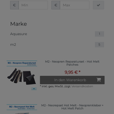
€
€
Marke
Aquasure
1
m2
5
M2 - Neopren Reparaturset - Hot Melt
Patches
9,95 € *
In den Warenkorb
*
inkl. ges. MwSt.
zzgl.
Versandkosten
M2 - Neorepset Hot Melt - Neoprenkleber +
Hot Melt Patch