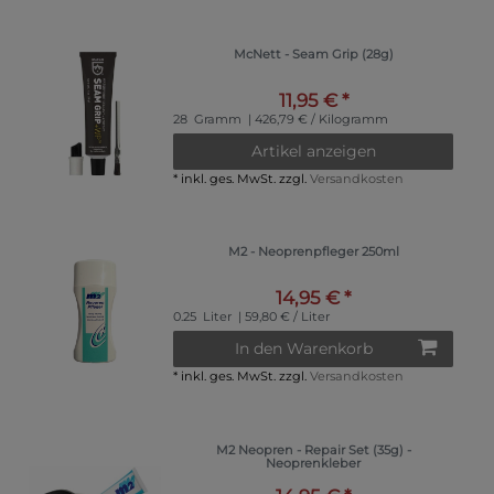
McNett - Seam Grip (28g)
11,95 € *
28
Gramm
| 426,79 € / Kilogramm
Artikel anzeigen
*
inkl. ges. MwSt.
zzgl.
Versandkosten
M2 - Neoprenpfleger 250ml
14,95 € *
0.25
Liter
| 59,80 € / Liter
In den Warenkorb
*
inkl. ges. MwSt.
zzgl.
Versandkosten
M2 Neopren - Repair Set (35g) -
Neoprenkleber