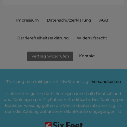
Impressum
Daten­schutz­erklärung
AGB
Barrierefreiheitserklärung
Widerrufs­recht
Kontakt
Vertrag widerrufen
*Preisangaben inkl. gesetzl. MwSt und zzgl.
Versandkosten
.
Lieferzeiten gelten für Lieferungen innerhalb Deutschland
und Zahlungen per PayPal oder Kreditkarte. Bei Zahlung per
Banküberweisung gelten die Versandzeiten ab dem Tag, an
dem die Zahlung auf unserem Bankkonto eingegangen ist.