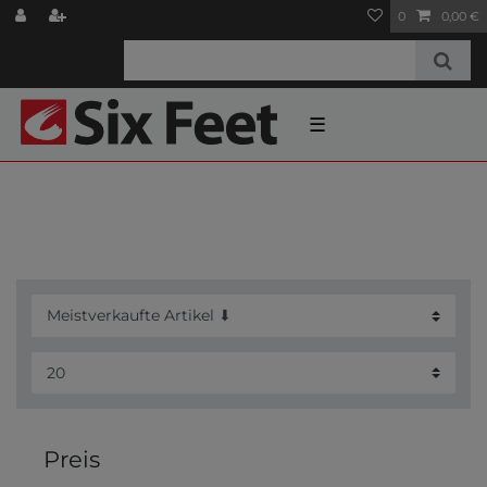
0
0,00 €
☰
Preis