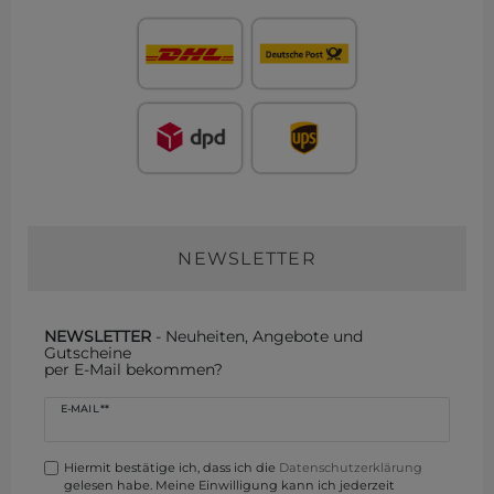
NEWSLETTER
NEWSLETTER
- Neuheiten, Angebote und
Gutscheine
per E-Mail bekommen?
Newsletter
E-MAIL **
Honig
Hiermit bestätige ich, dass ich die
Daten­schutz­erklärung
gelesen habe. Meine Einwilligung kann ich jederzeit