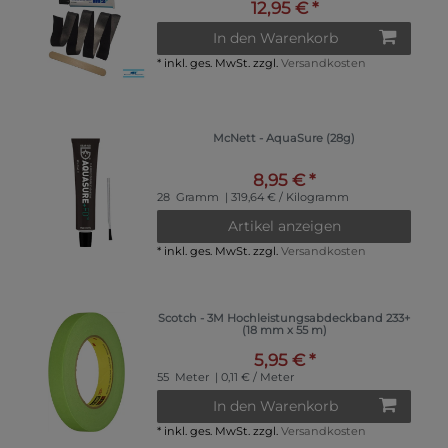
12,95 € *
In den Warenkorb
*
inkl. ges. MwSt.
zzgl.
Versandkosten
McNett - AquaSure (28g)
8,95 € *
28
Gramm
| 319,64 € / Kilogramm
Artikel anzeigen
*
inkl. ges. MwSt.
zzgl.
Versandkosten
Scotch - 3M Hochleistungsabdeckband 233+
(18 mm x 55 m)
5,95 € *
55
Meter
| 0,11 € / Meter
In den Warenkorb
*
inkl. ges. MwSt.
zzgl.
Versandkosten