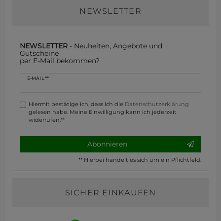
NEWSLETTER
NEWSLETTER
- Neuheiten, Angebote und
Gutscheine
per E-Mail bekommen?
Newsletter
E-MAIL **
Honig
Hiermit bestätige ich, dass ich die
Daten­schutz­erklärung
gelesen habe. Meine Einwilligung kann ich jederzeit
widerrufen.**
Abonnieren
** Hierbei handelt es sich um ein Pflichtfeld.
SICHER EINKAUFEN