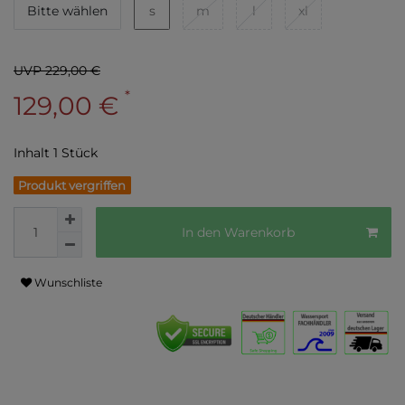
Bitte wählen
s
m
l
xl
UVP 229,00 €
*
129,00 €
Inhalt
1
Stück
Produkt vergriffen
In den Warenkorb
Wunschliste