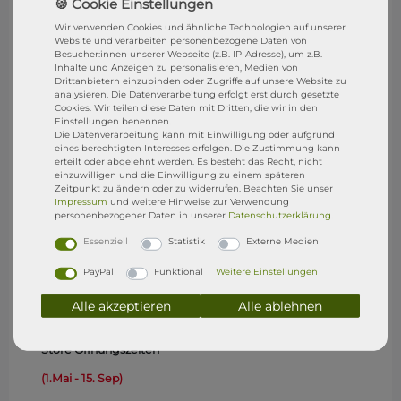
Wir verwenden Cookies und ähnliche Technologien auf unserer
Website und verarbeiten personenbezogene Daten von
Besucher:innen unserer Webseite (z.B. IP-Adresse), um z.B.
Inhalte und Anzeigen zu personalisieren, Medien von
Drittanbietern einzubinden oder Zugriffe auf unsere Website zu
analysieren. Die Datenverarbeitung erfolgt erst durch gesetzte
Cookies. Wir teilen diese Daten mit Dritten, die wir in den
Einstellungen benennen.
Die Datenverarbeitung kann mit Einwilligung oder aufgrund
eines berechtigten Interesses erfolgen. Die Zustimmung kann
erteilt oder abgelehnt werden. Es besteht das Recht, nicht
SixFeet Surf & SUP Shop
einzuwilligen und die Einwilligung zu einem späteren
Wasserburg (Bodensee)
Zeitpunkt zu ändern oder zu widerrufen. Beachten Sie unser
Impressum
und weitere Hinweise zur Verwendung
personenbezogener Daten in unserer
Daten­schutz­erklärung
.
Besucht uns gerne in unserem Shop in Wasserburg.
Essenziell
Statistik
Externe Medien
SixFeet Surf & SUP SHOP
PayPal
Funktional
Weitere Einstellungen
Sandgraben 1
Alle akzeptieren
Alle ablehnen
88142 Wasserburg (B)
Store Öffnungszeiten
(1.Mai - 15. Sep)