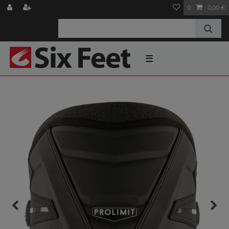
0
0,00 €
☰