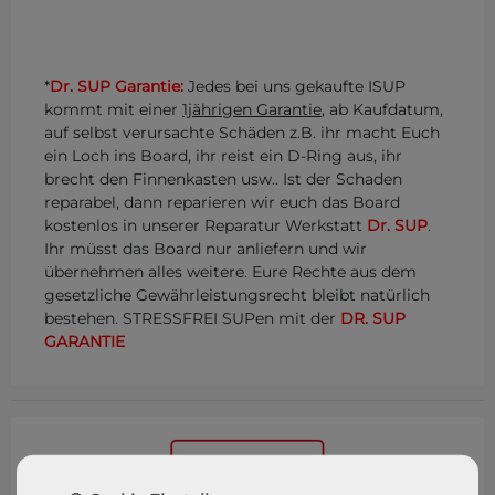
*
Dr. SUP Garantie:
Jedes bei uns gekaufte ISUP
kommt mit einer
1jährigen Garantie
, ab Kaufdatum,
auf selbst verursachte Schäden z.B. ihr macht Euch
ein Loch ins Board, ihr reist ein D-Ring aus, ihr
brecht den Finnenkasten usw.. Ist der Schaden
reparabel, dann reparieren wir euch das Board
kostenlos in unserer Reparatur Werkstatt
Dr. SUP
.
Ihr müsst das Board nur anliefern und wir
übernehmen alles weitere. Eure Rechte aus dem
gesetzliche Gewährleistungsrecht bleibt natürlich
bestehen. STRESSFREI SUPen mit der
DR. SUP
GARANTIE