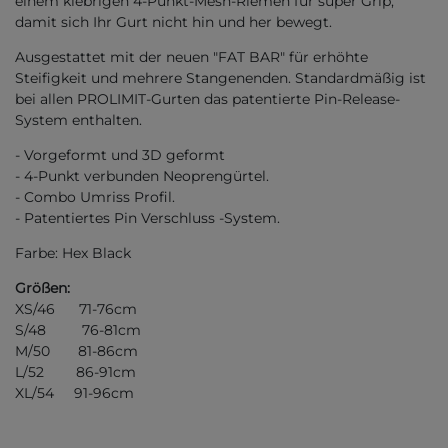
einem klebrigen 4-Punkt-Mesh-Riemen für super Grip,
damit sich Ihr Gurt nicht hin und her bewegt.
Ausgestattet mit der neuen "FAT BAR" für erhöhte
Steifigkeit und mehrere Stangenenden. Standardmäßig ist
bei allen PROLIMIT-Gurten das patentierte Pin-Release-
System enthalten.
- Vorgeformt und 3D geformt
- 4-Punkt verbunden Neoprengürtel.
- Combo Umriss Profil.
- Patentiertes Pin Verschluss -System.
Farbe: Hex Black
Größen:
XS/46 71-76cm
S/48 76-81cm
M/50 81-86cm
L/52 86-91cm
XL/54 91-96cm