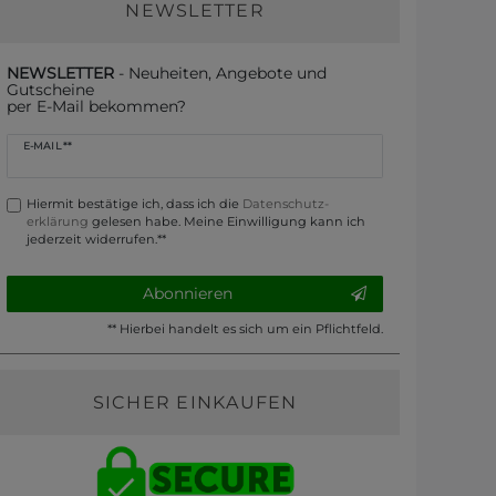
NEWSLETTER
NEWSLETTER
- Neuheiten, Angebote und
Gutscheine
per E-Mail bekommen?
Newsletter
E-MAIL **
Honig
Hiermit bestätige ich, dass ich die
Daten­schutz­
erklärung
gelesen habe. Meine Einwilligung kann ich
jederzeit widerrufen.**
Abonnieren
** Hierbei handelt es sich um ein Pflichtfeld.
SICHER EINKAUFEN