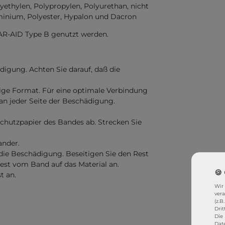
lyethylen, Polypropylen, Polyurethan, nicht
luminium, Polyester, Hypalon und Dacron
EAR-AID Type B genutzt werden.
digung. Achten Sie darauf, daß die
tige Format. Für eine optimale Verbindung
an jeder Seite der Beschädigung.
chutzpapier des Bandes ab. Strecken Sie
ander.
die Beschädigung. Beseitigen Sie den Rest
est vom Band auf das Material an.
t an.
Wir
ver
(z.B
Drit
Die 
Dat