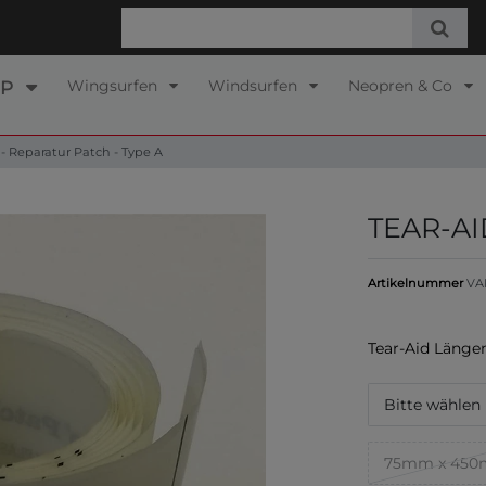
Wingsurfen
Windsurfen
Neopren & Co
UP
- Reparatur Patch - Type A
TEAR-AID
Artikelnummer
VA
Tear-Aid Längen
Bitte wählen
75mm x 45