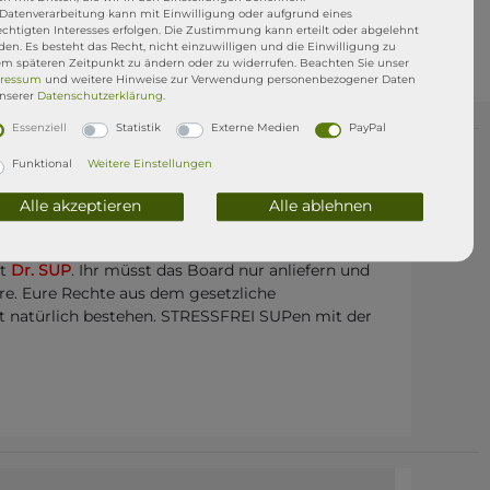
 Datenverarbeitung kann mit Einwilligung oder aufgrund eines
echtigten Interesses erfolgen. Die Zustimmung kann erteilt oder abgelehnt
en. Es besteht das Recht, nicht einzuwilligen und die Einwilligung zu
em späteren Zeitpunkt zu ändern oder zu widerrufen. Beachten Sie unser
ressum
und weitere Hinweise zur Verwendung personenbezogener Daten
unserer
Daten­schutz­erklärung
.
Essenziell
Statistik
Externe Medien
PayPal
Funktional
Weitere Einstellungen
i uns gekaufte ISUP kommt mit einer
1jährigen
f selbst verursachte Schäden z.B. ihr macht Euch
Alle akzeptieren
Alle ablehnen
t ein D-Ring aus, ihr brecht den Finnenkasten usw..
dann reparieren wir euch das Board kostenlos in
tt
Dr. SUP
. Ihr müsst das Board nur anliefern und
re. Eure Rechte aus dem gesetzliche
t natürlich bestehen. STRESSFREI SUPen mit der