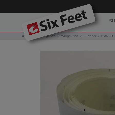
S
Zur Startseite gehen
Wingsurfen
Zubehör
TEAR-AID 