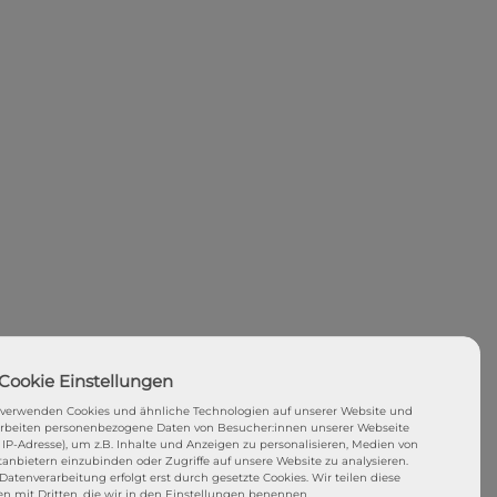
 verwenden Cookies und ähnliche Technologien auf unserer Website und
arbeiten personenbezogene Daten von Besucher:innen unserer Webseite
. IP-Adresse), um z.B. Inhalte und Anzeigen zu personalisieren, Medien von
tanbietern einzubinden oder Zugriffe auf unsere Website zu analysieren.
Datenverarbeitung erfolgt erst durch gesetzte Cookies. Wir teilen diese
en mit Dritten, die wir in den Einstellungen benennen.