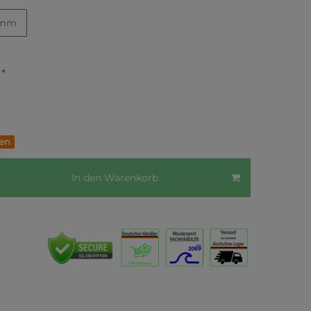
0mm
*
€
fen
In den Warenkorb