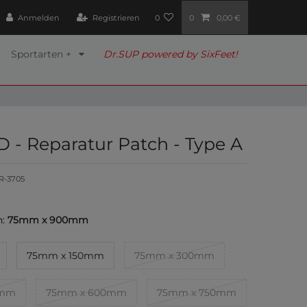
Anmelden
Registrieren
0
0
0,00 €
Sportarten +
Dr.SUP powered by SixFeet!
 - Reparatur Patch - Type A
R-3705
:
75mm x 900mm
75mm x 150mm
75mm x 300mm
0mm
75mm x 600mm
75mm x 750mm