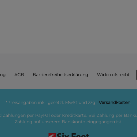
ung
AGB
Barrierefreiheitserklärung
Widerrufs­recht
*Preisangaben inkl. gesetzl. MwSt und zzgl.
Versandkosten
.
nd Zahlungen per PayPal oder Kreditkarte. Bei Zahlung per Ban
Zahlung auf unserem Bankkonto eingegangen ist.