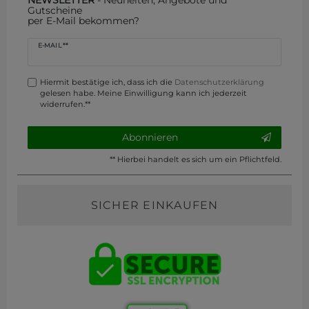
NEWSLETTER
- Neuheiten, Angebote und
Gutscheine
per E-Mail bekommen?
Newsletter
E-MAIL **
Honig
Hiermit bestätige ich, dass ich die
Daten­schutz­erklärung
gelesen habe. Meine Einwilligung kann ich jederzeit
widerrufen.**
Abonnieren
** Hierbei handelt es sich um ein Pflichtfeld.
SICHER EINKAUFEN