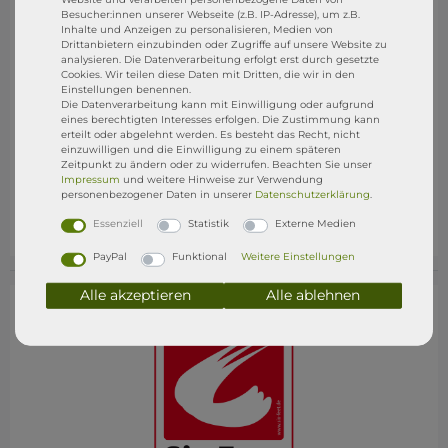
kommt mit einer
1jährigen Garantie
, ab Kaufdatum,
Besucher:innen unserer Webseite (z.B. IP-Adresse), um z.B.
auf selbst verursachte Schäden z.B. ihr macht Euch
Inhalte und Anzeigen zu personalisieren, Medien von
Drittanbietern einzubinden oder Zugriffe auf unsere Website zu
ein Loch ins Board, ihr reist ein D-Ring aus, ihr
analysieren. Die Datenverarbeitung erfolgt erst durch gesetzte
brecht den Finnenkasten usw.. Ist der Schaden
Cookies. Wir teilen diese Daten mit Dritten, die wir in den
reparabel, dann reparieren wir euch das Board
Einstellungen benennen.
Die Datenverarbeitung kann mit Einwilligung oder aufgrund
kostenlos in unserer Reparatur Werkstatt
Dr. SUP
.
eines berechtigten Interesses erfolgen. Die Zustimmung kann
Ihr müsst das Board nur anliefern und wir
erteilt oder abgelehnt werden. Es besteht das Recht, nicht
einzuwilligen und die Einwilligung zu einem späteren
übernehmen alles weitere. Eure Rechte aus dem
Zeitpunkt zu ändern oder zu widerrufen. Beachten Sie unser
gesetzliche Gewährleistungsrecht bleibt natürlich
Impressum
und weitere Hinweise zur Verwendung
bestehen. STRESSFREI SUPen mit der
DR. SUP
personenbezogener Daten in unserer
Daten­schutz­erklärung
.
GARANTIE
Essenziell
Statistik
Externe Medien
PayPal
Funktional
Weitere Einstellungen
Alle akzeptieren
Alle ablehnen