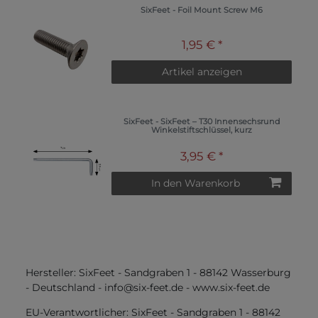
SixFeet - Foil Mount Screw M6
1,95 € *
Artikel anzeigen
SixFeet - SixFeet – T30 Innensechsrund
Winkelstiftschlüssel, kurz
3,95 € *
In den Warenkorb
Hersteller:
SixFeet
-
Sandgraben
1
-
88142
Wasserburg
-
Deutschland
-
info@six-feet.de
-
www.six-feet.de
EU-Verantwortlicher:
SixFeet
-
Sandgraben
1
-
88142