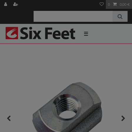
0
0,00 €
☰