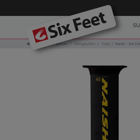
S
Zur Startseite gehen
Wingsurfen
Foils
Naish - Jet F