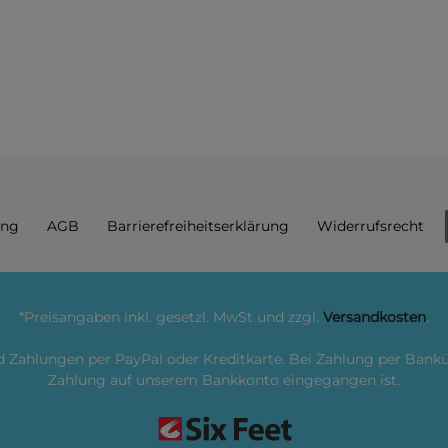
ung
AGB
Barrierefreiheitserklärung
Widerrufs­recht
*Preisangaben inkl. gesetzl. MwSt und zzgl.
Versandkosten
.
nd Zahlungen per PayPal oder Kreditkarte. Bei Zahlung per Ban
Zahlung auf unserem Bankkonto eingegangen ist.