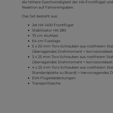
die höhere Geschwindigkeit der HA-Frontflügel und
Reaktion auf Fahrereingaben.
Das Set besteht aus:
Jet HA 1400 Frontflügel
Stabilisator HA 280
75 cm AluMast
64 cm Fuselage
5 x 20 mm Torx-Schrauben aus rostfreiem Sta
Überragendes Drehmoment + korrosionsbest
3 x 25 mm Torx-Schrauben aus rostfreiem St
Überragendes Drehmoment + korrosionsbest
4 x 25 mm Torx-Schrauben aus rostfreiem Sta
Standardplatte zu Board) = Hervorragendes
EVA-Flügelabdeckungen
Transporttasche