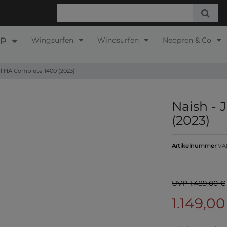
Wingsurfen
Windsurfen
Neopren & Co
UP
oil HA Complete 1400 (2023)
Naish - 
(2023)
Artikelnummer
VA
UVP 1.489,00 €
1.149,0