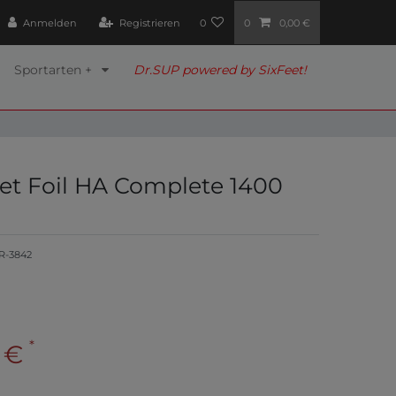
Anmelden
Registrieren
0
0
0,00 €
Sportarten +
Dr.SUP powered by SixFeet!
Jet Foil HA Complete 1400
R-3842
*
0 €