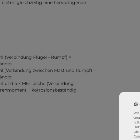
 bieten gleichzeitig eine hervorragende
hl (Verbindung Flügel - Rumpf) =
ändig
ahl (Verbindung zwischen Mast und Rumpf) =
ändig
hl und 4 x M6-Lasche (Verbindung
 Drehmoment + korrosionsbeständig
Wir
ver
(z.B
Drit
Die 
Dat