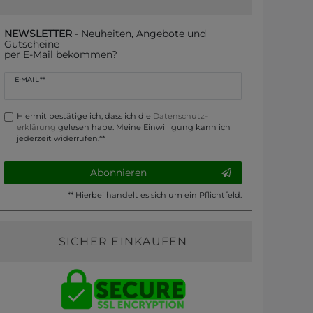
NEWSLETTER
- Neuheiten, Angebote und
Gutscheine
per E-Mail bekommen?
Newsletter
E-MAIL **
Honig
Hiermit bestätige ich, dass ich die
Daten­schutz­
erklärung
gelesen habe. Meine Einwilligung kann ich
jederzeit widerrufen.**
Abonnieren
** Hierbei handelt es sich um ein Pflichtfeld.
SICHER EINKAUFEN