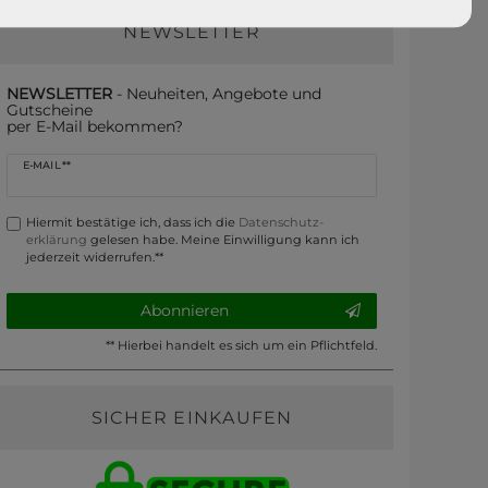
NEWSLETTER
NEWSLETTER
- Neuheiten, Angebote und
Gutscheine
per E-Mail bekommen?
Newsletter
E-MAIL **
Honig
Hiermit bestätige ich, dass ich die
Daten­schutz­
erklärung
gelesen habe. Meine Einwilligung kann ich
jederzeit widerrufen.**
Abonnieren
** Hierbei handelt es sich um ein Pflichtfeld.
SICHER EINKAUFEN