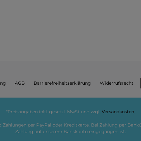
ung
AGB
Barrierefreiheitserklärung
Widerrufs­recht
*Preisangaben inkl. gesetzl. MwSt und zzgl.
Versandkosten
.
nd Zahlungen per PayPal oder Kreditkarte. Bei Zahlung per Ban
Zahlung auf unserem Bankkonto eingegangen ist.