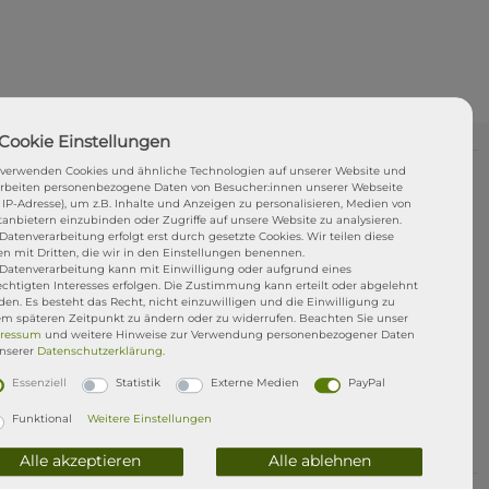
 verwenden Cookies und ähnliche Technologien auf unserer Website und
arbeiten personenbezogene Daten von Besucher:innen unserer Webseite
i uns gekaufte ISUP kommt mit einer
1jährigen
. IP-Adresse), um z.B. Inhalte und Anzeigen zu personalisieren, Medien von
f selbst verursachte Schäden z.B. ihr macht Euch
tanbietern einzubinden oder Zugriffe auf unsere Website zu analysieren.
Datenverarbeitung erfolgt erst durch gesetzte Cookies. Wir teilen diese
t ein D-Ring aus, ihr brecht den Finnenkasten usw..
en mit Dritten, die wir in den Einstellungen benennen.
dann reparieren wir euch das Board kostenlos in
 Datenverarbeitung kann mit Einwilligung oder aufgrund eines
echtigten Interesses erfolgen. Die Zustimmung kann erteilt oder abgelehnt
tt
Dr. SUP
. Ihr müsst das Board nur anliefern und
en. Es besteht das Recht, nicht einzuwilligen und die Einwilligung zu
re. Eure Rechte aus dem gesetzliche
em späteren Zeitpunkt zu ändern oder zu widerrufen. Beachten Sie unser
t natürlich bestehen. STRESSFREI SUPen mit der
ressum
und weitere Hinweise zur Verwendung personenbezogener Daten
unserer
Daten­schutz­erklärung
.
Essenziell
Statistik
Externe Medien
PayPal
Funktional
Weitere Einstellungen
Alle akzeptieren
Alle ablehnen