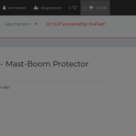
Anmelden
Registrieren
0
0
0,00 €
Sportarten +
Dr.SUP powered by SixFeet!
 - Mast-Boom Protector
R-1881