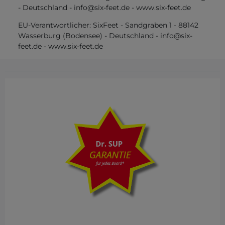
-
Deutschland
-
info@six-feet.de
-
www.six-feet.de
EU-Verantwortlicher:
SixFeet
-
Sandgraben
1
-
88142
Wasserburg (Bodensee)
-
Deutschland
-
info@six-
feet.de
-
www.six-feet.de