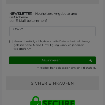
NEWSLETTER
- Neuheiten, Angebote und
Gutscheine
per E-Mail bekommen?
Newsletter
E-MAIL **
Honig
Hiermit bestätige ich, dass ich die
Daten­schutz­erklärung
gelesen habe. Meine Einwilligung kann ich jederzeit
widerrufen.**
Abonnieren
** Hierbei handelt es sich um ein Pflichtfeld.
SICHER EINKAUFEN