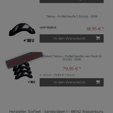
Tabou - Fußschlaufe (1 Stück) - 2026
UVP 19,95 €
18,95 € *
In den Warenkorb
Artikelpaket
[Paket] Tabou - Fußschlaufen 4er-Pack (4
Stück) - 2026
79,95 € *
4
Stück
| 19,99 € / Stück
In den Warenkorb
Hersteller:
SixFeet
-
Sandgraben
1
-
88142
Wasserburg