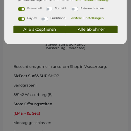
Essenziell
Statistik
Externe Medien
PayPal
Funktional
Weitere Einstellungen
Alle akzeptieren
Alle ablehnen
SixFeet Surf & SUP Shop
Wasserburg (Bodensee)
Besucht uns gerne in unserem Shop in Wasserburg.
SixFeet Surf & SUP SHOP
Sandgraben 1
88142 Wasserburg (B)
Store Öffnungszeiten
(1.Mai - 15. Sep)
Montag
geschlossen