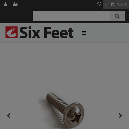
0
0,00 €
☰