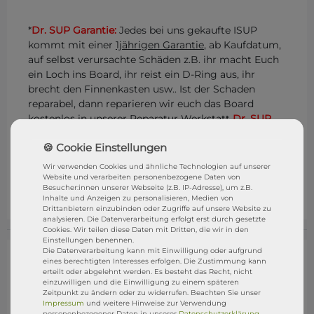
*
Dr. SUP Garantie:
Jedes bei uns gekaufte ISUP
kommt mit einer
1jährigen Garantie
, ab Kaufdatum,
auf selbst verursachte Schäden z.B. ihr macht Euch
ein Loch ins Board, ihr reist ein D-Ring aus, ihr
brecht den Finnenkasten usw.. Ist der Schaden
reparabel, dann reparieren wir euch das Board
kostenlos in unserer Reparatur Werkstatt
Dr. SUP
.
Ihr müsst das Board nur anliefern und wir
übernehmen alles weitere. Eure Rechte aus dem
gesetzliche Gewährleistungsrecht bleibt natürlich
Wir verwenden Cookies und ähnliche Technologien auf unserer
bestehen. STRESSFREI SUPen mit der
DR. SUP
Website und verarbeiten personenbezogene Daten von
Besucher:innen unserer Webseite (z.B. IP-Adresse), um z.B.
GARANTIE
Inhalte und Anzeigen zu personalisieren, Medien von
Drittanbietern einzubinden oder Zugriffe auf unsere Website zu
analysieren. Die Datenverarbeitung erfolgt erst durch gesetzte
Cookies. Wir teilen diese Daten mit Dritten, die wir in den
Einstellungen benennen.
Die Datenverarbeitung kann mit Einwilligung oder aufgrund
eines berechtigten Interesses erfolgen. Die Zustimmung kann
erteilt oder abgelehnt werden. Es besteht das Recht, nicht
einzuwilligen und die Einwilligung zu einem späteren
Zeitpunkt zu ändern oder zu widerrufen. Beachten Sie unser
Impressum
und weitere Hinweise zur Verwendung
personenbezogener Daten in unserer
Daten­schutz­erklärung
.