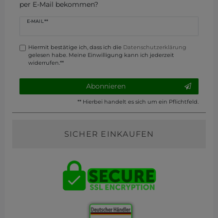
per E-Mail bekommen?
Newsletter
E-MAIL **
Honig
Hiermit bestätige ich, dass ich die
Daten­schutz­erklärung
gelesen habe. Meine Einwilligung kann ich jederzeit
widerrufen.**
Abonnieren
** Hierbei handelt es sich um ein Pflichtfeld.
SICHER EINKAUFEN