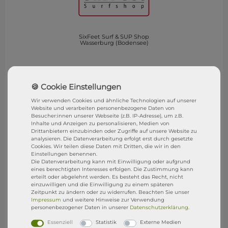
SixFeet Surf & SUP Shop
Wasserburg (Bodensee)
Besucht uns gerne in unserem Shop in Wasserburg.
SixFeet Surf & SUP SHOP
Wir verwenden Cookies und ähnliche Technologien auf unserer
Sandgraben 1
Website und verarbeiten personenbezogene Daten von
Besucher:innen unserer Webseite (z.B. IP-Adresse), um z.B.
Inhalte und Anzeigen zu personalisieren, Medien von
88142 Wasserburg (B)
Drittanbietern einzubinden oder Zugriffe auf unsere Website zu
analysieren. Die Datenverarbeitung erfolgt erst durch gesetzte
Store Öffnungszeiten
Cookies. Wir teilen diese Daten mit Dritten, die wir in den
Einstellungen benennen.
(1.Mai - 15. Sep)
Die Datenverarbeitung kann mit Einwilligung oder aufgrund
eines berechtigten Interesses erfolgen. Die Zustimmung kann
Montag
geschlossen
erteilt oder abgelehnt werden. Es besteht das Recht, nicht
einzuwilligen und die Einwilligung zu einem späteren
Dienstag geschlossen
Zeitpunkt zu ändern oder zu widerrufen. Beachten Sie unser
Impressum
und weitere Hinweise zur Verwendung
Mittwoch 10 - 12 und 17 - 19 Uhr
personenbezogener Daten in unserer
Daten­schutz­erklärung
.
Donnerstag 10 - 12 und 14 - 16 Uhr
Essenziell
Statistik
Externe Medien