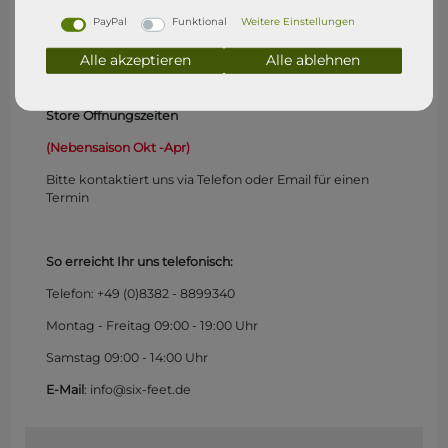
Freitag 10 - 12 und 14 - 16 Uhr
PayPal
Funktional
Weitere Einstellungen
Samstag 10 - 12 Uhr
Alle akzeptieren
Alle ablehnen
Store Öffnungszeiten
(Nebensaison Okt -Apr)
Bitte kontaktiert uns via Telefon oder Email für einen
Termin
So erreicht Ihr uns telefonisch:
Telefon: +49 (0)
8382 - 8899340
Montag - Freitag 09:00 - 19:00 Uhr
Samstag 09:00 - 14:00 Uhr
E-Mail
: info@six-feet.de