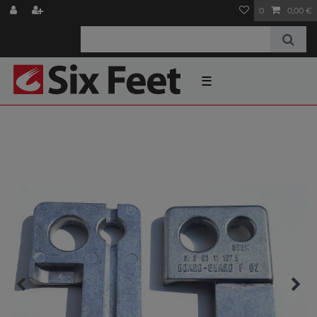
0
0,00 €
☰