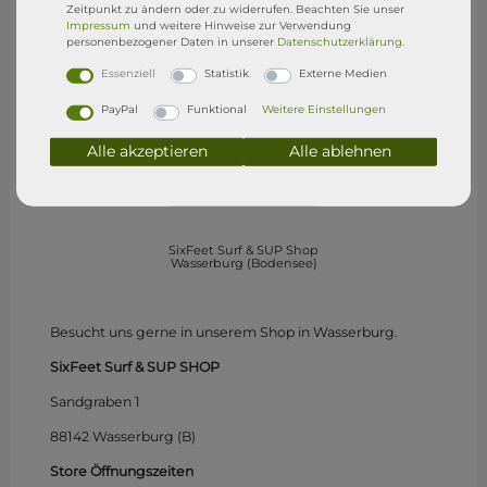
Zeitpunkt zu ändern oder zu widerrufen. Beachten Sie unser
Impressum
und weitere Hinweise zur Verwendung
personenbezogener Daten in unserer
Daten­schutz­erklärung
.
Essenziell
Statistik
Externe Medien
PayPal
Funktional
Weitere Einstellungen
Alle akzeptieren
Alle ablehnen
SixFeet Surf & SUP Shop
Wasserburg (Bodensee)
Besucht uns gerne in unserem Shop in Wasserburg.
SixFeet Surf & SUP SHOP
Sandgraben 1
88142 Wasserburg (B)
Store Öffnungszeiten