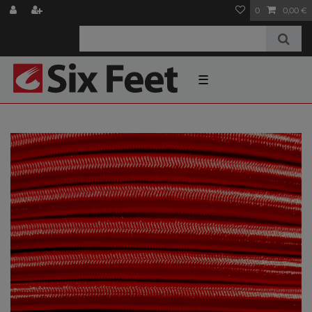
0
0,00 €
☰