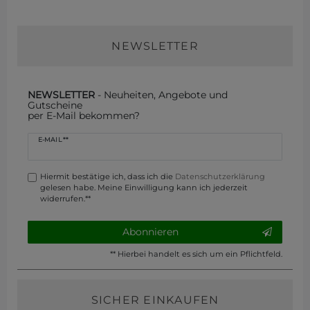
NEWSLETTER
NEWSLETTER
- Neuheiten, Angebote und
Gutscheine
per E-Mail bekommen?
Newsletter
E-MAIL **
Honig
Hiermit bestätige ich, dass ich die
Daten­schutz­erklärung
gelesen habe. Meine Einwilligung kann ich jederzeit
widerrufen.**
Abonnieren
** Hierbei handelt es sich um ein Pflichtfeld.
SICHER EINKAUFEN