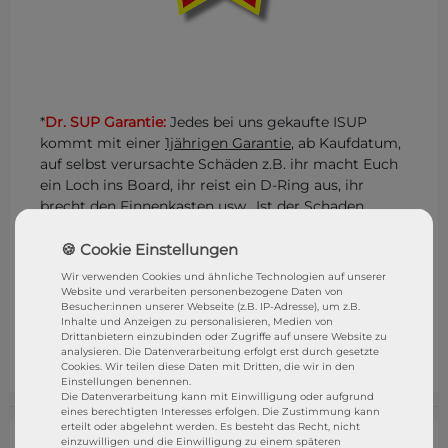
*
Dr. SUP Garantie:
Jedes bei uns gekaufte ISUP
kommt mit einer
1jährigen Garantie
, ab Kaufdatum,
auf selbst verursachte Schäden z.B. ihr macht Euch
ein Loch ins Board, ihr reist ein D-Ring aus, ihr
brecht den Finnenkasten usw.. Ist der Schaden
reparabel, dann reparieren wir euch das Board
kostenlos in unserer Reparatur Werkstatt
Dr. SUP
.
Ihr müsst das Board nur anliefern und wir
Wir verwenden Cookies und ähnliche Technologien auf unserer
übernehmen alles weitere. Eure Rechte aus dem
Website und verarbeiten personenbezogene Daten von
Besucher:innen unserer Webseite (z.B. IP-Adresse), um z.B.
gesetzliche Gewährleistungsrecht bleibt natürlich
Inhalte und Anzeigen zu personalisieren, Medien von
bestehen. STRESSFREI SUPen mit der
DR. SUP
Drittanbietern einzubinden oder Zugriffe auf unsere Website zu
GARANTIE
analysieren. Die Datenverarbeitung erfolgt erst durch gesetzte
Cookies. Wir teilen diese Daten mit Dritten, die wir in den
Einstellungen benennen.
Die Datenverarbeitung kann mit Einwilligung oder aufgrund
eines berechtigten Interesses erfolgen. Die Zustimmung kann
erteilt oder abgelehnt werden. Es besteht das Recht, nicht
einzuwilligen und die Einwilligung zu einem späteren