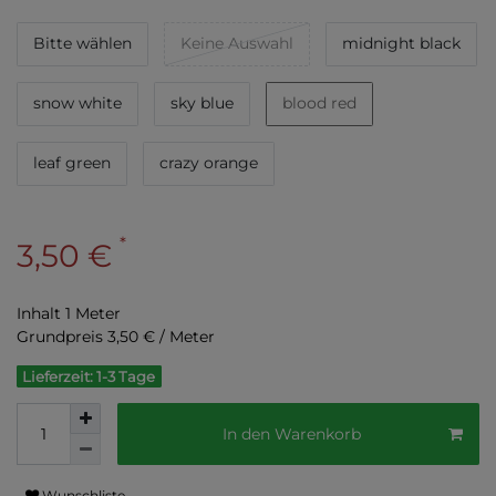
Bitte wählen
Keine Auswahl
midnight black
snow white
sky blue
blood red
leaf green
crazy orange
*
3,50 €
Inhalt
1
Meter
Grundpreis
3,50 € / Meter
Lieferzeit: 1-3 Tage
In den Warenkorb
Wunschliste