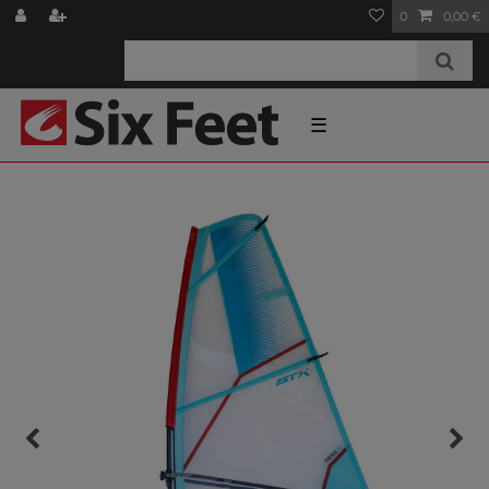
0
0,00 €
☰