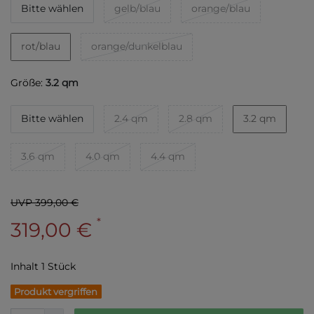
Bitte wählen
gelb/blau
orange/blau
rot/blau
orange/dunkelblau
Größe:
3.2 qm
Bitte wählen
2.4 qm
2.8 qm
3.2 qm
3.6 qm
4.0 qm
4.4 qm
UVP 399,00 €
*
319,00 €
Inhalt
1
Stück
Produkt vergriffen