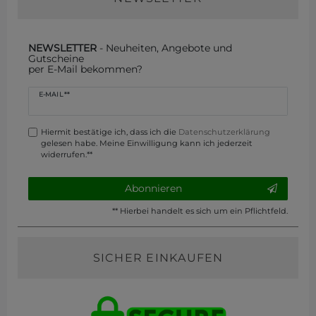
NEWSLETTER
- Neuheiten, Angebote und
Gutscheine
per E-Mail bekommen?
Newsletter
E-MAIL **
Honig
Hiermit bestätige ich, dass ich die
Daten­schutz­erklärung
gelesen habe. Meine Einwilligung kann ich jederzeit
widerrufen.**
Abonnieren
** Hierbei handelt es sich um ein Pflichtfeld.
SICHER EINKAUFEN