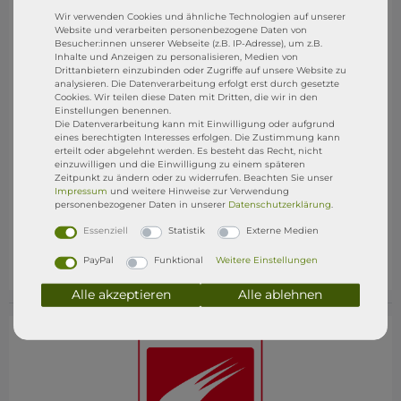
Wir verwenden Cookies und ähnliche Technologien auf unserer
Website und verarbeiten personenbezogene Daten von
Besucher:innen unserer Webseite (z.B. IP-Adresse), um z.B.
*
Dr. SUP Garantie:
Jedes bei uns gekaufte ISUP
Inhalte und Anzeigen zu personalisieren, Medien von
kommt mit einer
1jährigen Garantie
, ab Kaufdatum,
Drittanbietern einzubinden oder Zugriffe auf unsere Website zu
analysieren. Die Datenverarbeitung erfolgt erst durch gesetzte
auf selbst verursachte Schäden z.B. ihr macht Euch
Cookies. Wir teilen diese Daten mit Dritten, die wir in den
ein Loch ins Board, ihr reist ein D-Ring aus, ihr
Einstellungen benennen.
brecht den Finnenkasten usw.. Ist der Schaden
Die Datenverarbeitung kann mit Einwilligung oder aufgrund
eines berechtigten Interesses erfolgen. Die Zustimmung kann
reparabel, dann reparieren wir euch das Board
erteilt oder abgelehnt werden. Es besteht das Recht, nicht
kostenlos in unserer Reparatur Werkstatt
Dr. SUP
.
einzuwilligen und die Einwilligung zu einem späteren
Zeitpunkt zu ändern oder zu widerrufen. Beachten Sie unser
Ihr müsst das Board nur anliefern und wir
Impressum
und weitere Hinweise zur Verwendung
übernehmen alles weitere. Eure Rechte aus dem
personenbezogener Daten in unserer
Daten­schutz­erklärung
.
gesetzliche Gewährleistungsrecht bleibt natürlich
Essenziell
Statistik
Externe Medien
bestehen. STRESSFREI SUPen mit der
DR. SUP
GARANTIE
PayPal
Funktional
Weitere Einstellungen
Alle akzeptieren
Alle ablehnen