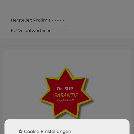
Hersteller:
Prolimit
-
-
-
-
-
EU-Verantwortlicher:
-
-
-
-
-