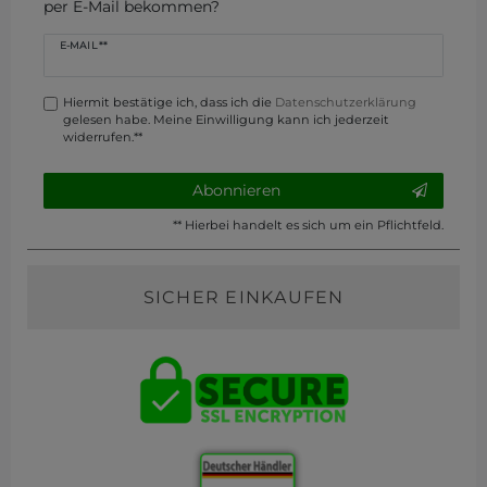
per E-Mail bekommen?
Newsletter
E-MAIL **
Honig
Hiermit bestätige ich, dass ich die
Daten­schutz­erklärung
gelesen habe. Meine Einwilligung kann ich jederzeit
widerrufen.**
Abonnieren
** Hierbei handelt es sich um ein Pflichtfeld.
SICHER EINKAUFEN