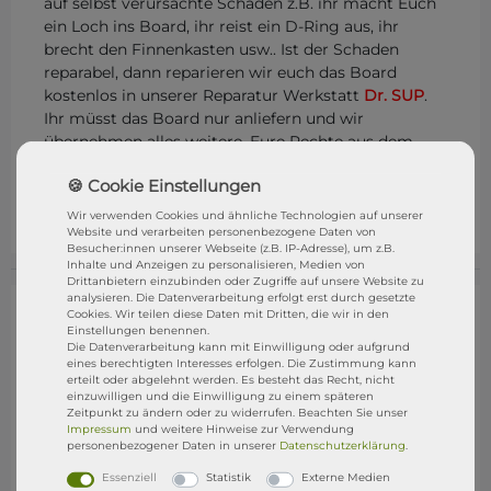
auf selbst verursachte Schäden z.B. ihr macht Euch
ein Loch ins Board, ihr reist ein D-Ring aus, ihr
brecht den Finnenkasten usw.. Ist der Schaden
reparabel, dann reparieren wir euch das Board
kostenlos in unserer Reparatur Werkstatt
Dr. SUP
.
Ihr müsst das Board nur anliefern und wir
übernehmen alles weitere. Eure Rechte aus dem
gesetzliche Gewährleistungsrecht bleibt natürlich
bestehen. STRESSFREI SUPen mit der
DR. SUP
GARANTIE
Wir verwenden Cookies und ähnliche Technologien auf unserer
Website und verarbeiten personenbezogene Daten von
Besucher:innen unserer Webseite (z.B. IP-Adresse), um z.B.
Inhalte und Anzeigen zu personalisieren, Medien von
Drittanbietern einzubinden oder Zugriffe auf unsere Website zu
analysieren. Die Datenverarbeitung erfolgt erst durch gesetzte
Cookies. Wir teilen diese Daten mit Dritten, die wir in den
Einstellungen benennen.
Die Datenverarbeitung kann mit Einwilligung oder aufgrund
eines berechtigten Interesses erfolgen. Die Zustimmung kann
erteilt oder abgelehnt werden. Es besteht das Recht, nicht
einzuwilligen und die Einwilligung zu einem späteren
Zeitpunkt zu ändern oder zu widerrufen. Beachten Sie unser
Impressum
und weitere Hinweise zur Verwendung
personenbezogener Daten in unserer
Daten­schutz­erklärung
.
Essenziell
Statistik
Externe Medien