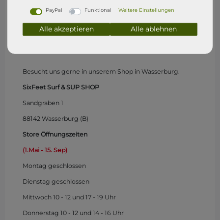
PayPal
Funktional
Weitere Einstellungen
Alle akzeptieren
Alle ablehnen
SixFeet Surf & SUP Shop
Wasserburg (Bodensee)
Besucht uns gerne in unserem Shop in Wasserburg.
SixFeet Surf & SUP SHOP
Sandgraben 1
88142 Wasserburg (B)
Store Öffnungszeiten
(1.Mai - 15. Sep)
Montag
geschlossen
Dienstag geschlossen
Mittwoch 10 - 12 und 17 - 19 Uhr
Donnerstag 10 - 12 und 14 - 16 Uhr