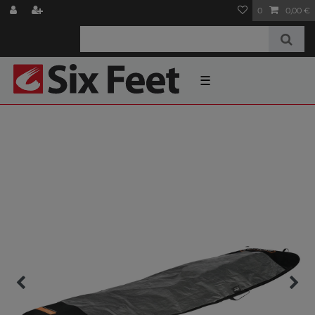
0
0,00 €
☰