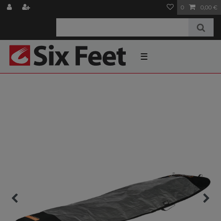
0
0,00 €
☰