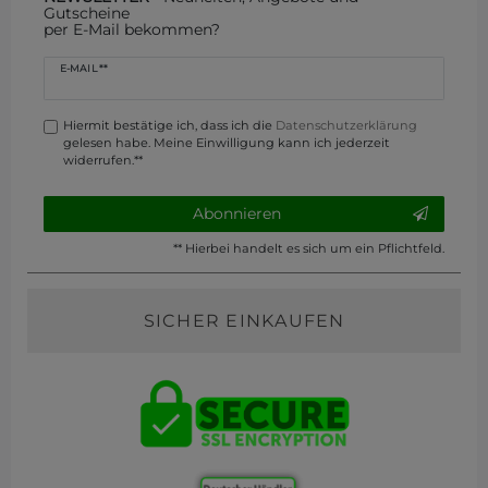
Gutscheine
per E-Mail bekommen?
Newsletter
E-MAIL **
Honig
Hiermit bestätige ich, dass ich die
Daten­schutz­erklärung
gelesen habe. Meine Einwilligung kann ich jederzeit
widerrufen.**
Abonnieren
** Hierbei handelt es sich um ein Pflichtfeld.
SICHER EINKAUFEN