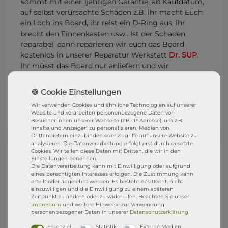
kommt mit einer
1jährigen Garantie
, ab Kaufdatum,
auf selbst verursachte Schäden z.B. ihr macht Euch
ein Loch ins Board, ihr reist ein D-Ring aus, ihr
brecht den Finnenkasten usw.. Ist der Schaden
reparabel, dann reparieren wir euch das Board
kostenlos in unserer Reparatur Werkstatt
Dr. SUP
.
Ihr müsst das Board nur anliefern und wir
übernehmen alles weitere. Eure Rechte aus dem
gesetzliche Gewährleistungsrecht bleibt natürlich
bestehen. STRESSFREI SUPen mit der
DR. SUP
Wir verwenden Cookies und ähnliche Technologien auf unserer
GARANTIE
Website und verarbeiten personenbezogene Daten von
Besucher:innen unserer Webseite (z.B. IP-Adresse), um z.B.
Inhalte und Anzeigen zu personalisieren, Medien von
Drittanbietern einzubinden oder Zugriffe auf unsere Website zu
analysieren. Die Datenverarbeitung erfolgt erst durch gesetzte
Cookies. Wir teilen diese Daten mit Dritten, die wir in den
Einstellungen benennen.
Die Datenverarbeitung kann mit Einwilligung oder aufgrund
eines berechtigten Interesses erfolgen. Die Zustimmung kann
erteilt oder abgelehnt werden. Es besteht das Recht, nicht
einzuwilligen und die Einwilligung zu einem späteren
Zeitpunkt zu ändern oder zu widerrufen. Beachten Sie unser
Impressum
und weitere Hinweise zur Verwendung
personenbezogener Daten in unserer
Daten­schutz­erklärung
.
Essenziell
Statistik
Externe Medien