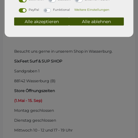
PayPal
Funktional
Weitere Einstellungen
Alle akzeptieren
Alle ablehnen
SixFeet Surf & SUP Shop
Wasserburg (Bodensee)
Besucht uns gerne in unserem Shop in Wasserburg.
SixFeet Surf & SUP SHOP
Sandgraben 1
88142 Wasserburg (B)
Store Öffnungszeiten
(1.Mai - 15. Sep)
Montag
geschlossen
Dienstag geschlossen
Mittwoch 10 - 12 und 17 - 19 Uhr