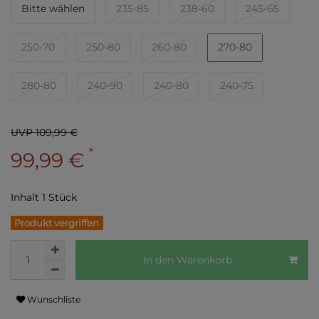
Bitte wählen
235-85
238-60
245-65
250-70
250-80
260-80
270-80
280-80
240-90
240-80
240-75
UVP 109,99 €
*
99,99 €
Inhalt
1
Stück
Produkt vergriffen
In den Warenkorb
Wunschliste