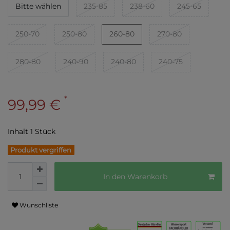
Bitte wählen
235-85
238-60
245-65
250-70
250-80
260-80
270-80
280-80
240-90
240-80
240-75
*
99,99 €
Inhalt
1
Stück
Produkt vergriffen
In den Warenkorb
Wunschliste