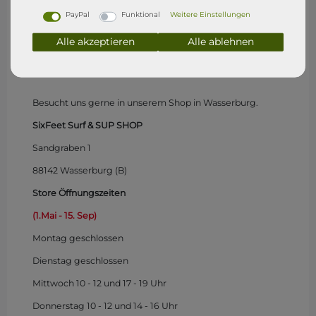
PayPal
Funktional
Weitere Einstellungen
Alle akzeptieren
Alle ablehnen
SixFeet Surf & SUP Shop
Wasserburg (Bodensee)
Besucht uns gerne in unserem Shop in Wasserburg.
SixFeet Surf & SUP SHOP
Sandgraben 1
88142 Wasserburg (B)
Store Öffnungszeiten
(1.Mai - 15. Sep)
Montag
geschlossen
Dienstag geschlossen
Mittwoch 10 - 12 und 17 - 19 Uhr
Donnerstag 10 - 12 und 14 - 16 Uhr