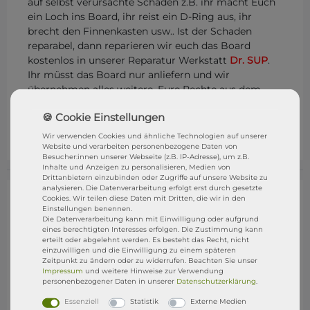
auf selbst verursachte Schäden z.B. ihr macht Euch
ein Loch ins Board, ihr reist ein D-Ring aus, ihr
brecht den Finnenkasten usw.. Ist der Schaden
reparabel, dann reparieren wir euch das Board
kostenlos in unserer Reparatur Werkstatt
Dr. SUP
.
Ihr müsst das Board nur anliefern und wir
übernehmen alles weitere. Eure Rechte aus dem
gesetzliche Gewährleistungsrecht bleibt natürlich
bestehen. STRESSFREI SUPen mit der
DR. SUP
GARANTIE
Wir verwenden Cookies und ähnliche Technologien auf unserer
Website und verarbeiten personenbezogene Daten von
Besucher:innen unserer Webseite (z.B. IP-Adresse), um z.B.
Inhalte und Anzeigen zu personalisieren, Medien von
Drittanbietern einzubinden oder Zugriffe auf unsere Website zu
analysieren. Die Datenverarbeitung erfolgt erst durch gesetzte
Cookies. Wir teilen diese Daten mit Dritten, die wir in den
Einstellungen benennen.
Die Datenverarbeitung kann mit Einwilligung oder aufgrund
eines berechtigten Interesses erfolgen. Die Zustimmung kann
erteilt oder abgelehnt werden. Es besteht das Recht, nicht
einzuwilligen und die Einwilligung zu einem späteren
Zeitpunkt zu ändern oder zu widerrufen. Beachten Sie unser
Impressum
und weitere Hinweise zur Verwendung
personenbezogener Daten in unserer
Daten­schutz­erklärung
.
Essenziell
Statistik
Externe Medien