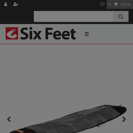
0
0,00 €
☰