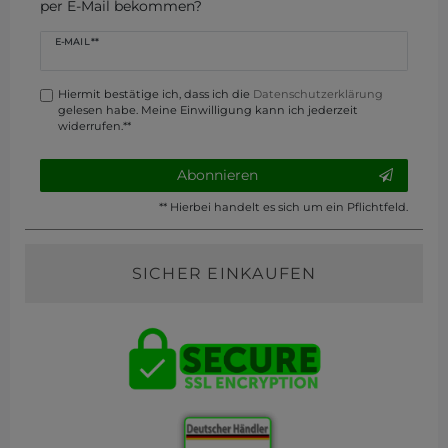
per E-Mail bekommen?
Newsletter
E-MAIL **
Honig
Hiermit bestätige ich, dass ich die
Daten­schutz­erklärung
gelesen habe. Meine Einwilligung kann ich jederzeit
widerrufen.**
Abonnieren
** Hierbei handelt es sich um ein Pflichtfeld.
SICHER EINKAUFEN