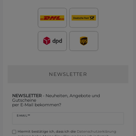
NEWSLETTER
NEWSLETTER
- Neuheiten, Angebote und
Gutscheine
per E-Mail bekommen?
Newsletter
E-MAIL **
Honig
Hiermit bestätige ich, dass ich die
Daten­schutz­erklärung