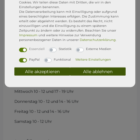
Cookies. Wir teilen diese Daten mit Dritten, die wir in den
Einstellungen benennen.
Besucht uns gerne in unserem Shop in Wasserburg.
Die Datenverarbeitung kann mit Einwilligung oder aufgrund
eines berechtigten Interesses erfolgen. Die Zustimmung kann
SixFeet Surf & SUP SHOP
erteilt oder abgelehnt werden. Es besteht das Recht, nicht
einzuwilligen und die Einwilligung zu einem späteren
Zeitpunkt zu ändern oder zu widerrufen. Beachten Sie unser
Sandgraben 1
Impressum
und weitere Hinweise zur Verwendung
personenbezogener Daten in unserer
Daten­schutz­erklärung
.
88142 Wasserburg (B)
Essenziell
Statistik
Externe Medien
Store Öffnungszeiten
PayPal
Funktional
Weitere Einstellungen
(1.Mai - 15. Sep)
Alle akzeptieren
Alle ablehnen
Montag
geschlossen
Dienstag geschlossen
Mittwoch 10 - 12 und 17 - 19 Uhr
Donnerstag 10 - 12 und 14 - 16 Uhr
Freitag 10 - 12 und 14 - 16 Uhr
Samstag 10 - 12 Uhr