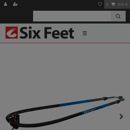
0
0,00 €
☰