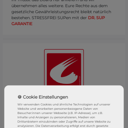
übernehmen alles weitere. Eure Rechte aus dem
gesetzliche Gewährleistungsrecht bleibt natürlich
bestehen. STRESSFREI SUPen mit der
DR. SUP
GARANTIE
Wir verwenden Cookies und ähnliche Technologien auf unserer
Website und verarbeiten personenbezogene Daten von
Besucher:innen unserer Webseite (z.B. IP-Adresse), um z.B.
SixFeet Surf & SUP Shop
Inhalte und Anzeigen zu personalisieren, Medien von
Wasserburg (Bodensee)
Drittanbietern einzubinden oder Zugriffe auf unsere Website zu
analysieren. Die Datenverarbeitung erfolgt erst durch gesetzte