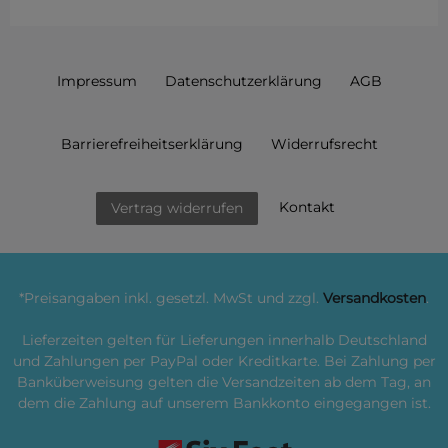
Impressum
Daten­schutz­erklärung
AGB
Barrierefreiheitserklärung
Widerrufs­recht
Kontakt
Vertrag widerrufen
*Preisangaben inkl. gesetzl. MwSt und zzgl.
Versandkosten
.
Lieferzeiten gelten für Lieferungen innerhalb Deutschland
und Zahlungen per PayPal oder Kreditkarte. Bei Zahlung per
Banküberweisung gelten die Versandzeiten ab dem Tag, an
dem die Zahlung auf unserem Bankkonto eingegangen ist.