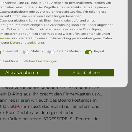
. IP-Adresse), um z.B. Inhalte und Anzeigen zu personalisieren, Medien von
tanbietern einzubinden oder Zugriffe auf unsere Website zu analysieren.
Datenverarbeitung erfolgt erst durch gesetzte Cookies. Wir teilen diese
en mit Dritten, die wir in den Einstellungen benennen.
 Datenverarbeitung kann mit Einwilligung oder aufgrund eines
echtigten Interesses erfolgen. Die Zustimmung kann erteilt oder abgelehnt
en. Es besteht das Recht, nicht einzuwilligen und die Einwilligung zu
em späteren Zeitpunkt zu ändern oder zu widerrufen. Beachten Sie unser
ressum
und weitere Hinweise zur Verwendung personenbezogener Daten
unserer
Daten­schutz­erklärung
.
Essenziell
Statistik
Externe Medien
PayPal
Funktional
Weitere Einstellungen
Alle akzeptieren
Alle ablehnen
i uns gekaufte ISUP kommt mit einer
1jährigen
f selbst verursachte Schäden z.B. ihr macht Euch
t ein D-Ring aus, ihr brecht den Finnenkasten usw..
dann reparieren wir euch das Board kostenlos in
tt
Dr. SUP
. Ihr müsst das Board nur anliefern und
re. Eure Rechte aus dem gesetzliche
t natürlich bestehen. STRESSFREI SUPen mit der