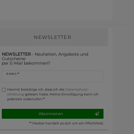
NEWSLETTER
NEWSLETTER
- Neuheiten, Angebote und
Gutscheine
per E-Mail bekommen?
Newsletter
E-MAIL **
Honig
Hiermit bestätige ich, dass ich die
Daten­schutz­
erklärung
gelesen habe. Meine Einwilligung kann ich
jederzeit widerrufen.**
Abonnieren
** Hierbei handelt es sich um ein Pflichtfeld.