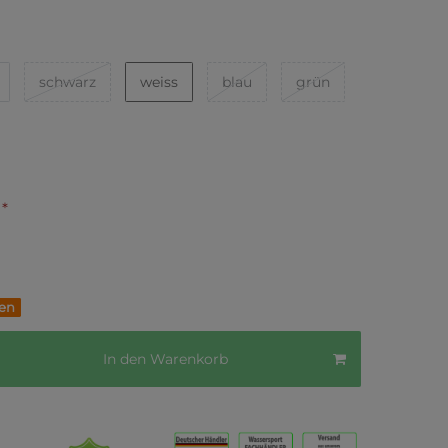
schwarz
weiss
blau
grün
*
€
fen
In den Warenkorb