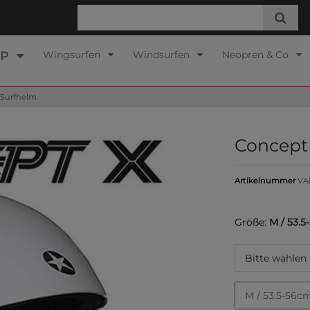
Wingsurfen
Windsurfen
Neopren & Co
UP
 Surfhelm
Concept 
Artikelnummer
VA
Größe:
M / 53.
Bitte wählen
M / 53.5-56c