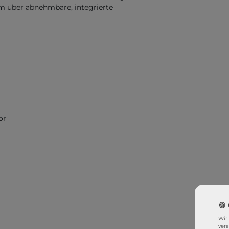
m über abnehmbare, integrierte
or
Wir
ver