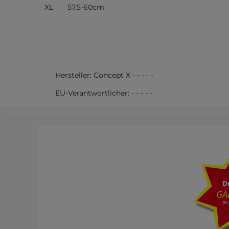
XL 57,5-60cm
Hersteller:
Concept X
-
-
-
-
-
EU-Verantwortlicher:
-
-
-
-
-