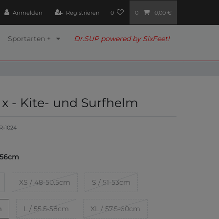
Anmelden
Registrieren
0
0
0,00 €
Sportarten +
Dr.SUP powered by SixFeet!
x - Kite- und Surfhelm
R-1024
5-56cm
XS / 48-50.5cm
S / 51-53cm
m
L / 55.5-58cm
XL / 57.5-60cm