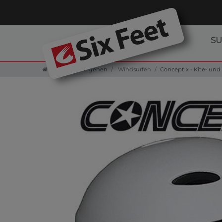
S
Zur Startseite gehen
Windsurfen
Concept x - Kite- und