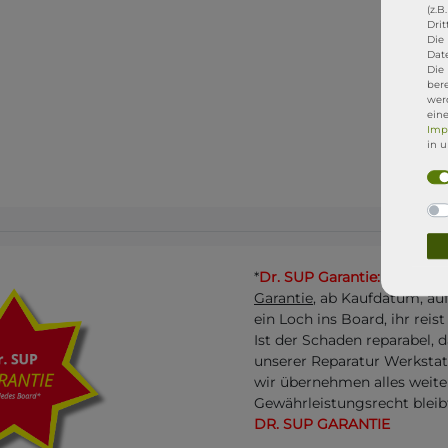
(z.B
Drit
Die 
Dat
Die
ber
werd
ein
Imp
in 
*
Dr. SUP Garantie:
Jedes be
Garantie
, ab Kaufdatum, au
ein Loch ins Board, ihr reis
Ist der Schaden reparabel, 
unserer Reparatur Werksta
wir übernehmen alles weite
Gewährleistungsrecht bleib
DR. SUP GARANTIE