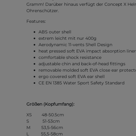
Gramm! Darüber hinaus verfügt der Concept X Hel
Ohrenschützer.
Features:
ABS outer shell
extrem leicht mit nur 400g
Aerodynamic 11-vents Shell Design
heat pressed soft EVA impact absorption liner
comfortable shock resistance
adjustable chin and back-of-head fittings
removable molded soft EVA close ear protect
ergo covered soft EVA ear shell
CE EN 1385 Water Sport Safety Standard
Größen (Kopfumfang):
XS 48-50.5cm
S 51-53cm
M 53,5-56cm
L 55,5-58cm