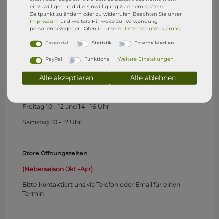
einzuwilligen und die Einwilligung zu einem späteren
Store Öffnungszeiten
Zeitpunkt zu ändern oder zu widerrufen. Beachten Sie unser
Impressum
und weitere Hinweise zur Verwendung
(1.Mai - 15. Sep)
personenbezogener Daten in unserer
Daten­schutz­erklärung
.
Essenziell
Statistik
Externe Medien
Montag
geschlossen
PayPal
Funktional
Weitere Einstellungen
Dienstag geschlossen
Mittwoch 10 - 12 und 17 - 19 Uhr
Alle akzeptieren
Alle ablehnen
Donnerstag 10 - 12 und 14 - 16 Uhr
Freitag 10 - 12 und 14 - 16 Uhr
Samstag 10 - 12 Uhr
Store Öffnungszeiten
(Nebensaison Okt -Apr)
Bitte kontaktiert uns via Telefon oder Email für einen
Termin