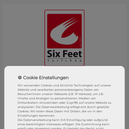
SixFeet Surf & SUP Shop
Wasserburg (Bodensee)
Wir verwenden Cookies und ähnliche Technologien auf unserer
Website und verarbeiten personenbezogene Daten von
Besucher:innen unserer Webseite (z.B. IP-Adresse), um z.B.
Inhalte und Anzeigen zu personalisieren, Medien von
Besucht uns gerne in unserem Shop in Wasserburg.
Drittanbietern einzubinden oder Zugriffe auf unsere Website zu
analysieren. Die Datenverarbeitung erfolgt erst durch gesetzte
SixFeet Surf & SUP SHOP
Cookies. Wir teilen diese Daten mit Dritten, die wir in den
Einstellungen benennen.
Sandgraben 1
Die Datenverarbeitung kann mit Einwilligung oder aufgrund
eines berechtigten Interesses erfolgen. Die Zustimmung kann
88142 Wasserburg (B)
erteilt oder abgelehnt werden. Es besteht das Recht, nicht