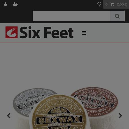
0
0,00 €
☰