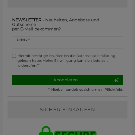
NEWSLETTER
- Neuheiten, Angebote und
Gutscheine
per E-Mail bekommen?
Newsletter
E-MAIL **
Honig
Hiermit bestätige ich, dass ich die
Daten­schutz­erklärung
gelesen habe. Meine Einwilligung kann ich jederzeit
widerrufen.**
Abonnieren
** Hierbei handelt es sich um ein Pflichtfeld.
SICHER EINKAUFEN