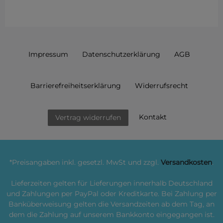
Impressum
Daten­schutz­erklärung
AGB
Barrierefreiheitserklärung
Widerrufs­recht
Kontakt
Vertrag widerrufen
*Preisangaben inkl. gesetzl. MwSt und zzgl.
Versandkosten
.
Lieferzeiten gelten für Lieferungen innerhalb Deutschland
und Zahlungen per PayPal oder Kreditkarte. Bei Zahlung per
Banküberweisung gelten die Versandzeiten ab dem Tag, an
dem die Zahlung auf unserem Bankkonto eingegangen ist.