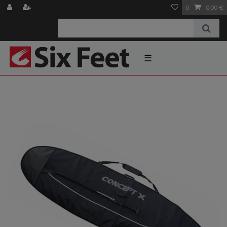
0
0,00 €
☰