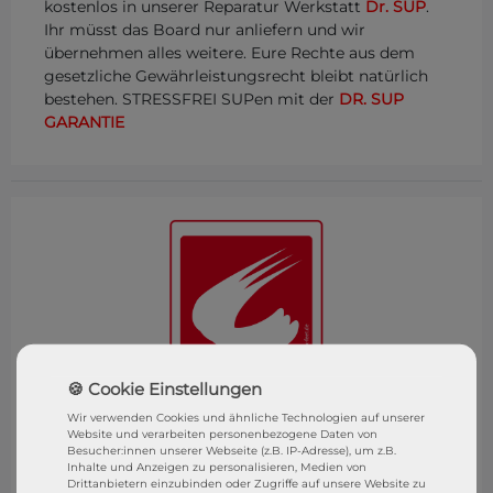
kostenlos in unserer Reparatur Werkstatt
Dr. SUP
.
Ihr müsst das Board nur anliefern und wir
übernehmen alles weitere. Eure Rechte aus dem
gesetzliche Gewährleistungsrecht bleibt natürlich
bestehen. STRESSFREI SUPen mit der
DR. SUP
GARANTIE
Wir verwenden Cookies und ähnliche Technologien auf unserer
Website und verarbeiten personenbezogene Daten von
Besucher:innen unserer Webseite (z.B. IP-Adresse), um z.B.
Inhalte und Anzeigen zu personalisieren, Medien von
SixFeet Surf & SUP Shop
Drittanbietern einzubinden oder Zugriffe auf unsere Website zu