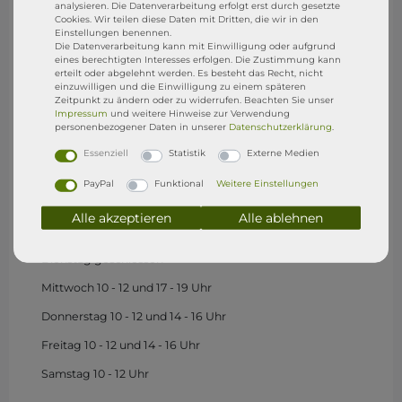
Wasserburg (Bodensee)
analysieren. Die Datenverarbeitung erfolgt erst durch gesetzte
Cookies. Wir teilen diese Daten mit Dritten, die wir in den
Einstellungen benennen.
Die Datenverarbeitung kann mit Einwilligung oder aufgrund
Besucht uns gerne in unserem Shop in Wasserburg.
eines berechtigten Interesses erfolgen. Die Zustimmung kann
erteilt oder abgelehnt werden. Es besteht das Recht, nicht
SixFeet Surf & SUP SHOP
einzuwilligen und die Einwilligung zu einem späteren
Zeitpunkt zu ändern oder zu widerrufen. Beachten Sie unser
Impressum
und weitere Hinweise zur Verwendung
Sandgraben 1
personenbezogener Daten in unserer
Daten­schutz­erklärung
.
88142 Wasserburg (B)
Essenziell
Statistik
Externe Medien
Store Öffnungszeiten
PayPal
Funktional
Weitere Einstellungen
(1.Mai - 15. Sep)
Alle akzeptieren
Alle ablehnen
Montag
geschlossen
Dienstag geschlossen
Mittwoch 10 - 12 und 17 - 19 Uhr
Donnerstag 10 - 12 und 14 - 16 Uhr
Freitag 10 - 12 und 14 - 16 Uhr
Samstag 10 - 12 Uhr