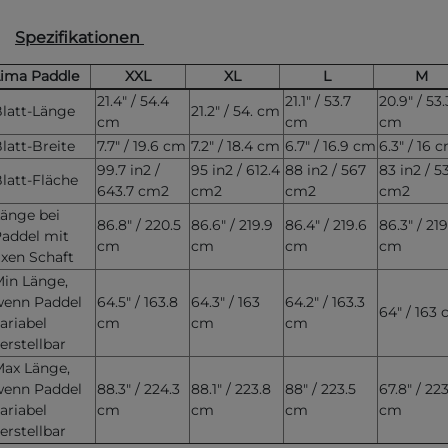
Spezifikationen
ima Paddle
XXL
XL
L
M
21.4" / 54.4
21.1" / 53.7
20.9" / 53.
latt-Länge
21.2" / 54. cm
cm
cm
cm
latt-Breite
7.7" / 19.6 cm
7.2" / 18.4 cm
6.7" / 16.9 cm
6.3" / 16 
99.7 in2 /
95 in2 / 612.4
88 in2 / 567
83 in2 / 5
latt-Fläche
643.7 cm2
cm2
cm2
cm2
änge bei
86.8" / 220.5
86.6" / 219.9
86.4" / 219.6
86.3" / 219
addel mit
cm
cm
cm
cm
ixen Schaft
in Länge,
wenn Paddel
64.5" / 163.8
64.3" / 163
64.2" / 163.3
64" / 163
ariabel
cm
cm
cm
erstellbar
ax Länge,
wenn Paddel
88.3" / 224.3
88.1" / 223.8
88" / 223.5
67.8" / 22
ariabel
cm
cm
cm
cm
erstellbar