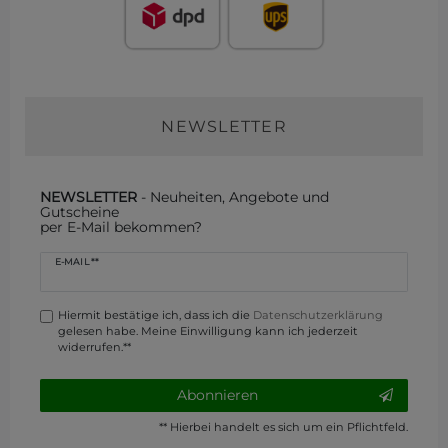
NEWSLETTER
NEWSLETTER
- Neuheiten, Angebote und
Gutscheine
per E-Mail bekommen?
Newsletter
E-MAIL **
Honig
Hiermit bestätige ich, dass ich die
Daten­schutz­erklärung
gelesen habe. Meine Einwilligung kann ich jederzeit
widerrufen.**
Abonnieren
** Hierbei handelt es sich um ein Pflichtfeld.