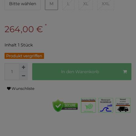
Bitte wählen
M
L
XL
XXL
*
264,00 €
Inhalt
1
Stück
Produkt vergriffen
In den Warenkorb
Wunschliste