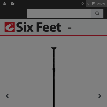
0
0,00 €
☰