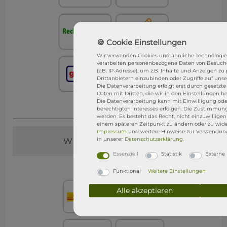
Wir verwenden Cookies und ähnliche Technologie
verarbeiten personenbezogene Daten von Besuche
(z.B. IP-Adresse), um z.B. Inhalte und Anzeigen zu
Drittanbietern einzubinden oder Zugriffe auf unse
Die Datenverarbeitung erfolgt erst durch gesetzte 
Daten mit Dritten, die wir in den Einstellungen 
Die Datenverarbeitung kann mit Einwilligung ode
berechtigten Interesses erfolgen. Die Zustimmung
werden. Es besteht das Recht, nicht einzuwillige
einem späteren Zeitpunkt zu ändern oder zu wide
Impressum
und weitere Hinweise zur Verwendun
in unserer
Daten­schutz­erklärung
.
WIR VERSENDEN MIT
Essenziell
Statistik
Externe
Funktional
Weitere Einstellungen
Alle akzeptieren