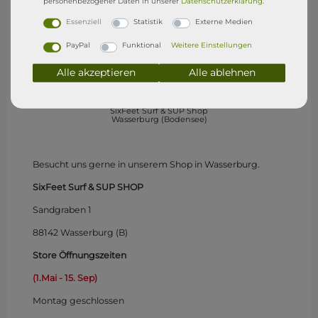
personenbezogener Daten in unserer
Daten­schutz­erklärung
.
Essenziell
Statistik
Externe Medien
PayPal
Funktional
Weitere Einstellungen
Alle akzeptieren
Alle ablehnen
SixFeet Surf & SUP Shop
Wasserburg (Bodensee)
Besucht uns gerne in unserem Shop in Wasserburg.
SixFeet Surf & SUP SHOP
Sandgraben 1
88142 Wasserburg (B)
Store Öffnungszeiten
(1.Mai - 15. Sep)
Montag
geschlossen