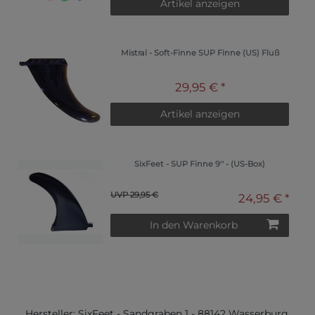
Artikel anzeigen
Mistral - Soft-Finne SUP Finne (US) Fluß
29,95 € *
Artikel anzeigen
SixFeet - SUP Finne 9'' - (US-Box)
UVP 29,95 €
24,95 € *
In den Warenkorb
Hersteller:
SixFeet
-
Sandgraben
1
-
88142
Wasserburg