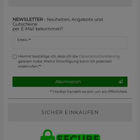
NEWSLETTER
- Neuheiten, Angebote und
Gutscheine
per E-Mail bekommen?
Newsletter
E-MAIL **
Honig
Hiermit bestätige ich, dass ich die
Daten­schutz­erklärung
gelesen habe. Meine Einwilligung kann ich jederzeit
widerrufen.**
Abonnieren
** Hierbei handelt es sich um ein Pflichtfeld.
SICHER EINKAUFEN