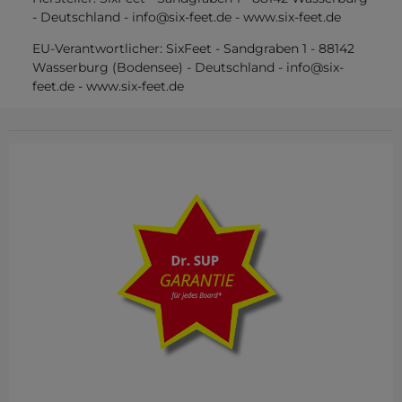
-
Deutschland
-
info@six-feet.de
-
www.six-feet.de
EU-Verantwortlicher:
SixFeet
-
Sandgraben
1
-
88142
Wasserburg (Bodensee)
-
Deutschland
-
info@six-
feet.de
-
www.six-feet.de