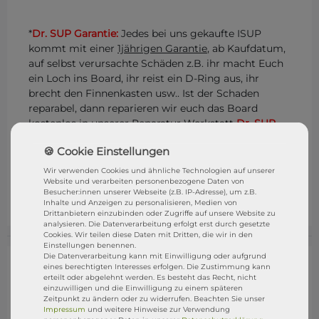
*
Dr. SUP Garantie:
Jedes bei uns gekaufte ISUP
kommt mit einer
1jährigen Garantie
, ab Kaufdatum,
auf selbst verursachte Schäden z.B. ihr macht Euch
ein Loch ins Board, ihr reist ein D-Ring aus, ihr
brecht den Finnenkasten usw.. Ist der Schaden
reparabel, dann reparieren wir euch das Board
kostenlos in unserer Reparatur Werkstatt
Dr. SUP
.
Ihr müsst das Board nur anliefern und wir
übernehmen alles weitere. Eure Rechte aus dem
gesetzliche Gewährleistungsrecht bleibt natürlich
Wir verwenden Cookies und ähnliche Technologien auf unserer
Website und verarbeiten personenbezogene Daten von
bestehen. STRESSFREI SUPen mit der
DR. SUP
Besucher:innen unserer Webseite (z.B. IP-Adresse), um z.B.
GARANTIE
Inhalte und Anzeigen zu personalisieren, Medien von
Drittanbietern einzubinden oder Zugriffe auf unsere Website zu
analysieren. Die Datenverarbeitung erfolgt erst durch gesetzte
Cookies. Wir teilen diese Daten mit Dritten, die wir in den
Einstellungen benennen.
Die Datenverarbeitung kann mit Einwilligung oder aufgrund
eines berechtigten Interesses erfolgen. Die Zustimmung kann
erteilt oder abgelehnt werden. Es besteht das Recht, nicht
einzuwilligen und die Einwilligung zu einem späteren
Zeitpunkt zu ändern oder zu widerrufen. Beachten Sie unser
Impressum
und weitere Hinweise zur Verwendung