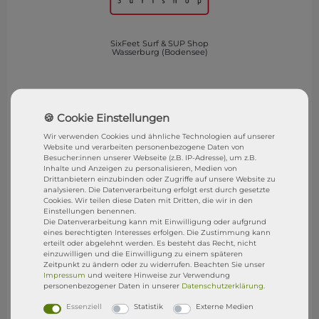
SixFeet Surf & SUP Shop
Wasserburg (Bodensee)
Besucht uns gerne in unserem Shop in Wasserburg.
SixFeet Surf & SUP SHOP
Wir verwenden Cookies und ähnliche Technologien auf unserer
Sandgraben 1
Website und verarbeiten personenbezogene Daten von
Besucher:innen unserer Webseite (z.B. IP-Adresse), um z.B.
88142 Wasserburg (B)
Inhalte und Anzeigen zu personalisieren, Medien von
Drittanbietern einzubinden oder Zugriffe auf unsere Website zu
Store Öffnungszeiten
analysieren. Die Datenverarbeitung erfolgt erst durch gesetzte
Cookies. Wir teilen diese Daten mit Dritten, die wir in den
(1.Mai - 15. Sep)
Einstellungen benennen.
Die Datenverarbeitung kann mit Einwilligung oder aufgrund
eines berechtigten Interesses erfolgen. Die Zustimmung kann
Montag
geschlossen
erteilt oder abgelehnt werden. Es besteht das Recht, nicht
einzuwilligen und die Einwilligung zu einem späteren
Dienstag geschlossen
Zeitpunkt zu ändern oder zu widerrufen. Beachten Sie unser
Impressum
und weitere Hinweise zur Verwendung
Mittwoch 10 - 12 und 17 - 19 Uhr
personenbezogener Daten in unserer
Daten­schutz­erklärung
.
Donnerstag 10 - 12 und 14 - 16 Uhr
Essenziell
Statistik
Externe Medien