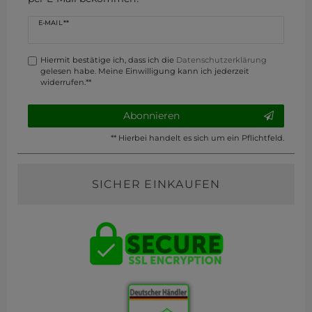
Newsletter
E-MAIL **
Honig
Hiermit bestätige ich, dass ich die
Daten­schutz­erklärung
gelesen habe. Meine Einwilligung kann ich jederzeit
widerrufen.**
Abonnieren
** Hierbei handelt es sich um ein Pflichtfeld.
SICHER EINKAUFEN