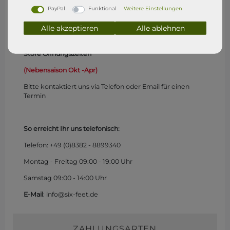
Freitag 10 - 12 und 14 - 16 Uhr
PayPal
Funktional
Weitere Einstellungen
Samstag 10 - 12 Uhr
Alle akzeptieren
Alle ablehnen
Store Öffnungszeiten
(Nebensaison Okt -Apr)
Bitte kontaktiert uns via Telefon oder Email für einen
Termin
So erreicht Ihr uns telefonisch:
Telefon: +49 (0)
8382 - 8899340
Montag - Freitag 09:00 - 19:00 Uhr
Samstag 09:00 - 14:00 Uhr
E-Mail
: info@six-feet.de
ZAHLUNGSARTEN