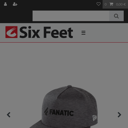
0
0,00 €
☰