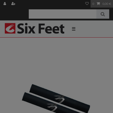
0
0,00 €
☰