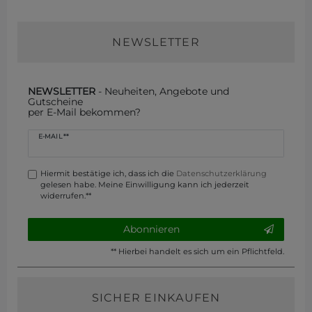
NEWSLETTER
NEWSLETTER
- Neuheiten, Angebote und
Gutscheine
per E-Mail bekommen?
Newsletter
E-MAIL **
Honig
Hiermit bestätige ich, dass ich die
Daten­schutz­erklärung
gelesen habe. Meine Einwilligung kann ich jederzeit
widerrufen.**
Abonnieren
** Hierbei handelt es sich um ein Pflichtfeld.
SICHER EINKAUFEN