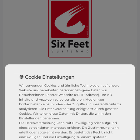
SixFeet Surf & SUP Shop
Wasserburg (Bodensee)
Wir verwenden Cookies und ähnliche Technologien auf unserer
Website und verarbeiten personenbezogene Daten von
Besucht uns gerne in unserem Shop in Wasserburg.
Besucher:innen unserer Webseite (z.B. IP-Adresse), um z.B.
Inhalte und Anzeigen zu personalisieren, Medien von
SixFeet Surf & SUP SHOP
Drittanbietern einzubinden oder Zugriffe auf unsere Website zu
analysieren. Die Datenverarbeitung erfolgt erst durch gesetzte
Sandgraben 1
Cookies. Wir teilen diese Daten mit Dritten, die wir in den
Einstellungen benennen.
Die Datenverarbeitung kann mit Einwilligung oder aufgrund
88142 Wasserburg (B)
eines berechtigten Interesses erfolgen. Die Zustimmung kann
erteilt oder abgelehnt werden. Es besteht das Recht, nicht
Store Öffnungszeiten
einzuwilligen und die Einwilligung zu einem späteren