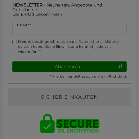
NEWSLETTER
- Neuheiten, Angebote und
Gutscheine
per E-Mail bekommen?
Newsletter
E-MAIL **
Honig
Hiermit bestätige ich, dass ich die
Daten­schutz­erklärung
gelesen habe. Meine Einwilligung kann ich jederzeit
widerrufen.**
Abonnieren
** Hierbei handelt es sich um ein Pflichtfeld.
SICHER EINKAUFEN