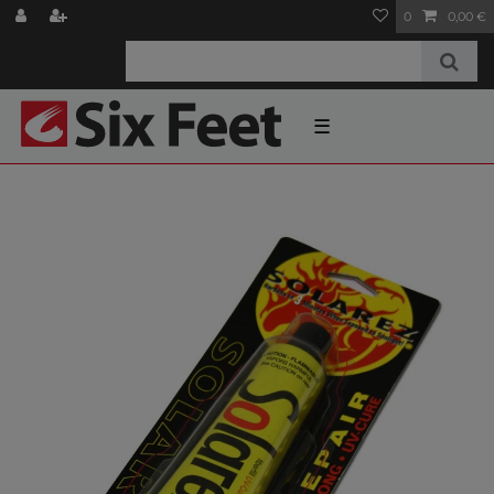
0
0,00 €
☰