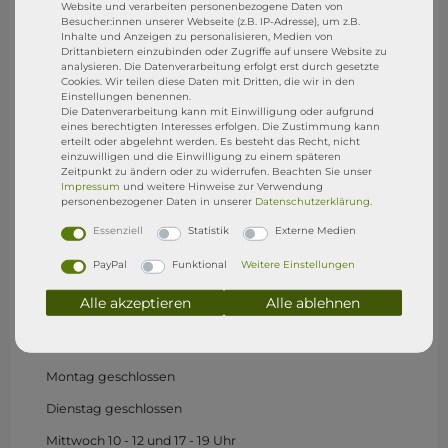
Website und verarbeiten personenbezogene Daten von
Besucher:innen unserer Webseite (z.B. IP-Adresse), um z.B.
Inhalte und Anzeigen zu personalisieren, Medien von
Drittanbietern einzubinden oder Zugriffe auf unsere Website zu
analysieren. Die Datenverarbeitung erfolgt erst durch gesetzte
Cookies. Wir teilen diese Daten mit Dritten, die wir in den
Einstellungen benennen.
SixFeet Surf & SUP Shop
Die Datenverarbeitung kann mit Einwilligung oder aufgrund
Wasserburg (Bodensee)
eines berechtigten Interesses erfolgen. Die Zustimmung kann
erteilt oder abgelehnt werden. Es besteht das Recht, nicht
einzuwilligen und die Einwilligung zu einem späteren
Zeitpunkt zu ändern oder zu widerrufen. Beachten Sie unser
Besucht uns gerne in unserem Shop in Wasserburg.
Impressum
und weitere Hinweise zur Verwendung
personenbezogener Daten in unserer
Daten­schutz­erklärung
.
SixFeet Surf & SUP SHOP
Essenziell
Statistik
Externe Medien
Sandgraben 1
PayPal
Funktional
Weitere Einstellungen
88142 Wasserburg (B)
Alle akzeptieren
Alle ablehnen
Store Öffnungszeiten
(1.Mai - 15. Sep)
Montag
geschlossen
Dienstag geschlossen
Mittwoch 10 - 12 und 17 - 19 Uhr