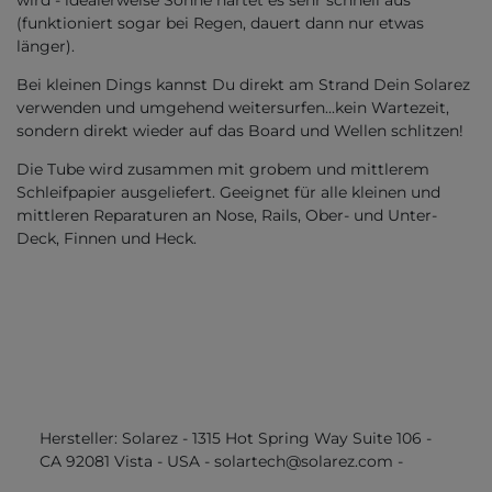
wird - idealerweise Sonne härtet es sehr schnell aus
(funktioniert sogar bei Regen, dauert dann nur etwas
länger).
Bei kleinen Dings kannst Du direkt am Strand Dein Solarez
verwenden und umgehend weitersurfen...kein Wartezeit,
sondern direkt wieder auf das Board und Wellen schlitzen!
Die Tube wird zusammen mit grobem und mittlerem
Schleifpapier ausgeliefert. Geeignet für alle kleinen und
mittleren Reparaturen an Nose, Rails, Ober- und Unter-
Deck, Finnen und Heck.
Hersteller:
Solarez
-
1315 Hot Spring Way Suite 106
-
CA 92081
Vista
-
USA
-
solartech@solarez.com
-