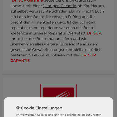
*
Dr. SUP Garantie:
Jedes bei uns gekaufte ISUP
kommt mit einer
1jährigen Garantie
, ab Kaufdatum,
auf selbst verursachte Schäden z.B. ihr macht Euch
ein Loch ins Board, ihr reist ein D-Ring aus, ihr
brecht den Finnenkasten usw.. Ist der Schaden
reparabel, dann reparieren wir euch das Board
kostenlos in unserer Reparatur Werkstatt
Dr. SUP
.
Ihr müsst das Board nur anliefern und wir
übernehmen alles weitere. Eure Rechte aus dem
gesetzliche Gewährleistungsrecht bleibt natürlich
bestehen. STRESSFREI SUPen mit der
DR. SUP
GARANTIE
Wir verwenden Cookies und ähnliche Technologien auf unserer