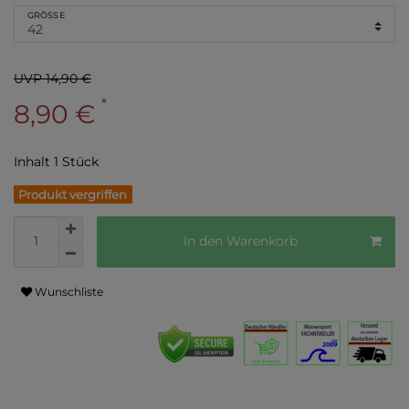
GRÖSSE
UVP 14,90 €
*
8,90 €
Inhalt
1
Stück
Produkt vergriffen
In den Warenkorb
Wunschliste