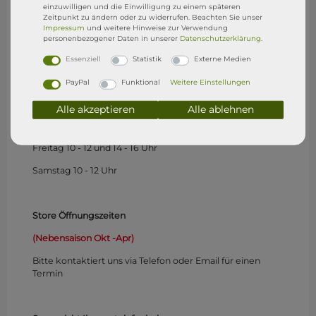
einzuwilligen und die Einwilligung zu einem späteren
Store Öffnungszeiten
Zeitpunkt zu ändern oder zu widerrufen. Beachten Sie unser
Impressum
und weitere Hinweise zur Verwendung
(1.Mai - 15. Sep)
personenbezogener Daten in unserer
Daten­schutz­erklärung
.
Montag
geschlossen
Essenziell
Statistik
Externe Medien
Dienstag geschlossen
PayPal
Funktional
Weitere Einstellungen
Mittwoch 10 - 12 und 17 - 19 Uhr
Alle akzeptieren
Alle ablehnen
Donnerstag 10 - 12 und 14 - 16 Uhr
Freitag 10 - 12 und 14 - 16 Uhr
Samstag 10 - 12 Uhr
Store Öffnungszeiten
(Nebensaison Okt -Apr)
Bitte kontaktiert uns via Telefon oder Email für einen
Termin