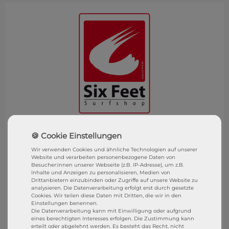
SixFeet Surf & SUP Shop
Wasserburg (Bodensee)
Wir verwenden Cookies und ähnliche Technologien auf unserer
Website und verarbeiten personenbezogene Daten von
Besucher:innen unserer Webseite (z.B. IP-Adresse), um z.B.
Besucht uns gerne in unserem Shop in Wasserburg.
Inhalte und Anzeigen zu personalisieren, Medien von
Drittanbietern einzubinden oder Zugriffe auf unsere Website zu
analysieren. Die Datenverarbeitung erfolgt erst durch gesetzte
SixFeet Surf & SUP SHOP
Cookies. Wir teilen diese Daten mit Dritten, die wir in den
Einstellungen benennen.
Sandgraben 1
Die Datenverarbeitung kann mit Einwilligung oder aufgrund
eines berechtigten Interesses erfolgen. Die Zustimmung kann
88142 Wasserburg (B)
erteilt oder abgelehnt werden. Es besteht das Recht, nicht