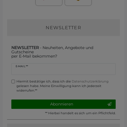
NEWSLETTER
NEWSLETTER
- Neuheiten, Angebote und
Gutscheine
per E-Mail bekommen?
Newsletter
E-MAIL **
Honig
Hiermit bestätige ich, dass ich die
Daten­schutz­erklärung
gelesen habe. Meine Einwilligung kann ich jederzeit
widerrufen.**
Abonnieren
** Hierbei handelt es sich um ein Pflichtfeld.