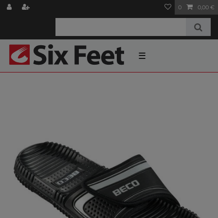
0
0,00 €
☰