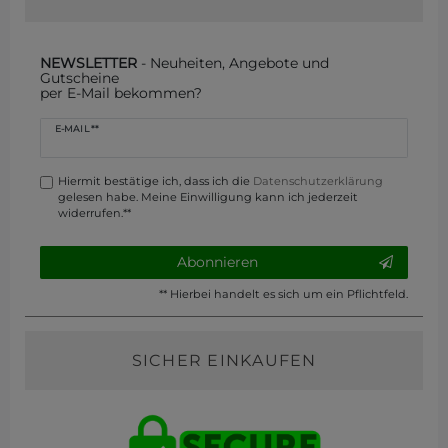
NEWSLETTER
- Neuheiten, Angebote und
Gutscheine
per E-Mail bekommen?
Newsletter
E-MAIL **
Honig
Hiermit bestätige ich, dass ich die
Daten­schutz­erklärung
gelesen habe. Meine Einwilligung kann ich jederzeit
widerrufen.**
Abonnieren
** Hierbei handelt es sich um ein Pflichtfeld.
SICHER EINKAUFEN