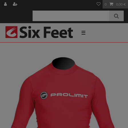
0
0,00 €
☰