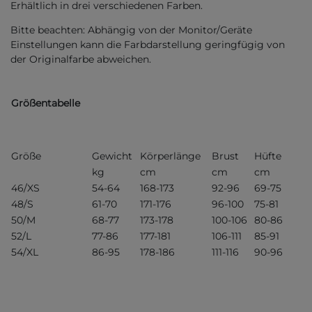
Erhältlich in drei verschiedenen Farben.
Bitte beachten: Abhängig von der Monitor/Geräte
Einstellungen kann die Farbdarstellung geringfügig von
der Originalfarbe abweichen.
Größentabelle
Größe
Gewicht
Körperlänge
Brust
Hüfte
kg
cm
cm
cm
46/XS
54-64
168-173
92-96
69-75
48/S
61-70
171-176
96-100
75-81
50/M
68-77
173-178
100-106
80-86
52/L
77-86
177-181
106-111
85-91
54/XL
86-95
178-186
111-116
90-96