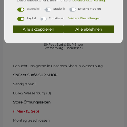
personenbezogener Daten in unserer
Daten­schutz­erklärung
.
Essenziell
Statistik
Externe Medien
PayPal
Funktional
Weitere Einstellungen
Alle akzeptieren
Alle ablehnen
SixFeet Surf & SUP Shop
Wasserburg (Bodensee)
Besucht uns gerne in unserem Shop in Wasserburg.
SixFeet Surf & SUP SHOP
Sandgraben 1
88142 Wasserburg (B)
Store Öffnungszeiten
(1.Mai - 15. Sep)
Montag
geschlossen