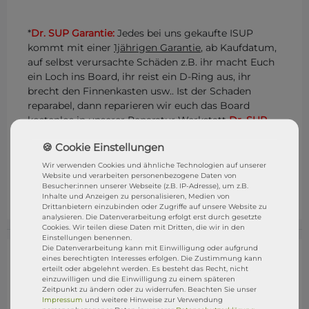
*
Dr. SUP Garantie:
Jedes bei uns gekaufte ISUP
kommt mit einer
1jährigen Garantie
, ab Kaufdatum,
auf selbst verursachte Schäden z.B. ihr macht Euch
ein Loch ins Board, ihr reist ein D-Ring aus, ihr
brecht den Finnenkasten usw.. Ist der Schaden
reparabel, dann reparieren wir euch das Board
kostenlos in unserer Reparatur Werkstatt
Dr. SUP
.
Ihr müsst das Board nur anliefern und wir
übernehmen alles weitere. Eure Rechte aus dem
gesetzliche Gewährleistungsrecht bleibt natürlich
Wir verwenden Cookies und ähnliche Technologien auf unserer
Website und verarbeiten personenbezogene Daten von
bestehen. STRESSFREI SUPen mit der
DR. SUP
Besucher:innen unserer Webseite (z.B. IP-Adresse), um z.B.
GARANTIE
Inhalte und Anzeigen zu personalisieren, Medien von
Drittanbietern einzubinden oder Zugriffe auf unsere Website zu
analysieren. Die Datenverarbeitung erfolgt erst durch gesetzte
Cookies. Wir teilen diese Daten mit Dritten, die wir in den
Einstellungen benennen.
Die Datenverarbeitung kann mit Einwilligung oder aufgrund
eines berechtigten Interesses erfolgen. Die Zustimmung kann
erteilt oder abgelehnt werden. Es besteht das Recht, nicht
einzuwilligen und die Einwilligung zu einem späteren
Zeitpunkt zu ändern oder zu widerrufen. Beachten Sie unser
Impressum
und weitere Hinweise zur Verwendung