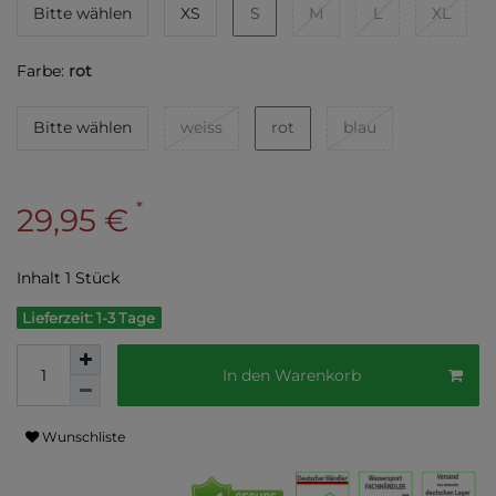
Bitte wählen
XS
S
M
L
XL
Farbe:
rot
Bitte wählen
weiss
rot
blau
*
29,95 €
Inhalt
1
Stück
Lieferzeit: 1-3 Tage
In den Warenkorb
Wunschliste