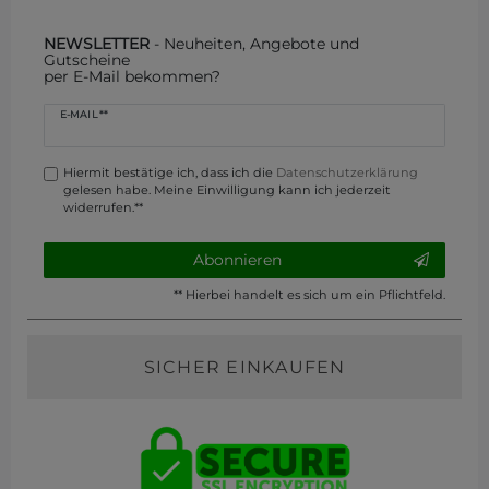
NEWSLETTER
- Neuheiten, Angebote und
Gutscheine
per E-Mail bekommen?
Newsletter
E-MAIL **
Honig
Hiermit bestätige ich, dass ich die
Daten­schutz­erklärung
gelesen habe. Meine Einwilligung kann ich jederzeit
widerrufen.**
Abonnieren
** Hierbei handelt es sich um ein Pflichtfeld.
SICHER EINKAUFEN