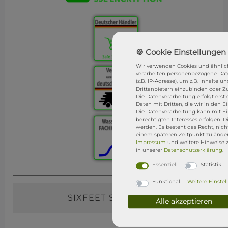
Wir verwenden Cookies und ähnlic
verarbeiten personenbezogene Dat
(z.B. IP-Adresse), um z.B. Inhalte 
Drittanbietern einzubinden oder Zu
Die Datenverarbeitung erfolgt erst 
Daten mit Dritten, die wir in den 
Die Datenverarbeitung kann mit Ei
berechtigten Interesses erfolgen. 
werden. Es besteht das Recht, nich
einem späteren Zeitpunkt zu änder
Impressum
und weitere Hinweise 
in unserer
Daten­schutz­erklärung
.
Essenziell
Statistik
Funktional
Weitere Einste
SIXFEET SURFSHOP
Alle akzeptieren