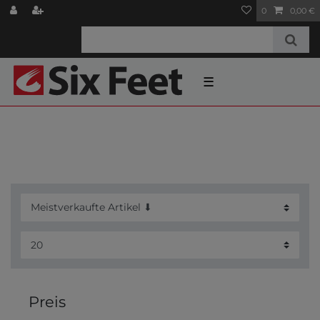
0
0,00 €
☰
Preis