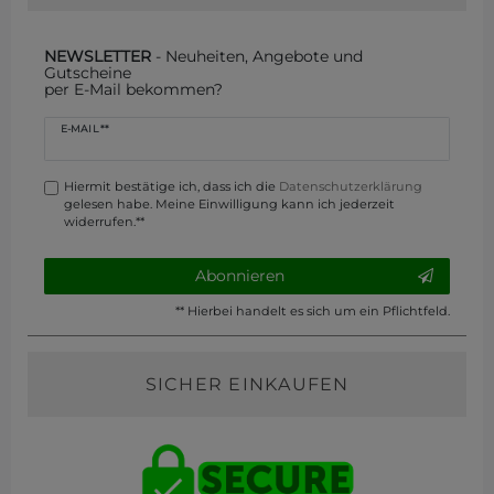
NEWSLETTER
- Neuheiten, Angebote und
Gutscheine
per E-Mail bekommen?
Newsletter
E-MAIL **
Honig
Hiermit bestätige ich, dass ich die
Daten­schutz­erklärung
gelesen habe. Meine Einwilligung kann ich jederzeit
widerrufen.**
Abonnieren
** Hierbei handelt es sich um ein Pflichtfeld.
SICHER EINKAUFEN