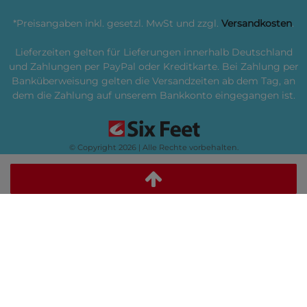
*Preisangaben inkl. gesetzl. MwSt und zzgl.
Versandkosten
.
Lieferzeiten gelten für Lieferungen innerhalb Deutschland
und Zahlungen per PayPal oder Kreditkarte. Bei Zahlung per
Banküberweisung gelten die Versandzeiten ab dem Tag, an
dem die Zahlung auf unserem Bankkonto eingegangen ist.
© Copyright 2026 | Alle Rechte vorbehalten.