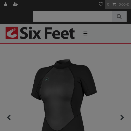
0
0,00 €
☰