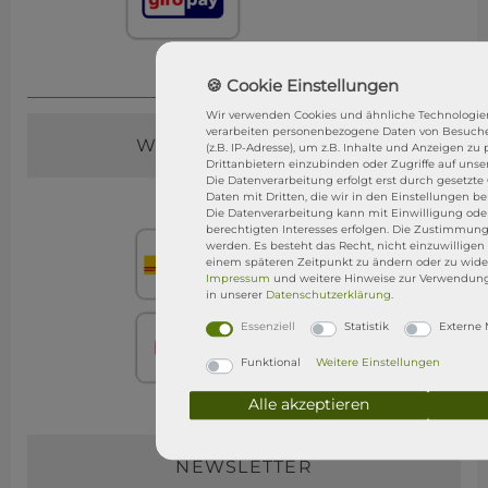
Wir verwenden Cookies und ähnliche Technologie
verarbeiten personenbezogene Daten von Besuche
WIR VERSENDEN MIT
(z.B. IP-Adresse), um z.B. Inhalte und Anzeigen zu
Drittanbietern einzubinden oder Zugriffe auf unse
Die Datenverarbeitung erfolgt erst durch gesetzte 
Daten mit Dritten, die wir in den Einstellungen b
Die Datenverarbeitung kann mit Einwilligung ode
berechtigten Interesses erfolgen. Die Zustimmung
werden. Es besteht das Recht, nicht einzuwilligen
einem späteren Zeitpunkt zu ändern oder zu wide
Impressum
und weitere Hinweise zur Verwendun
in unserer
Daten­schutz­erklärung
.
Essenziell
Statistik
Externe
Funktional
Weitere Einstellungen
Alle akzeptieren
NEWSLETTER