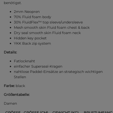
benötigst.
2mm Neopren
70% Fluid foam body
30% FluidFlex™ top sleeve/undersleeve
Mesh smooth skin Fluid foam chest & back
Dry seal smooth skin Fluid foam neck
Hidden key pocket
YKK Back zip system
Details:
Fatlocknaht
einfacher Superseal-Kragen
nahtlose Paddel-Einsätze an strategisch wichtigen
Stellen
Farbe:
black
Größentabelle:
Damen
GRÖSSE
GRÖSSE (CM)
GEWICHT (KG)
BRUSTUMFANG 