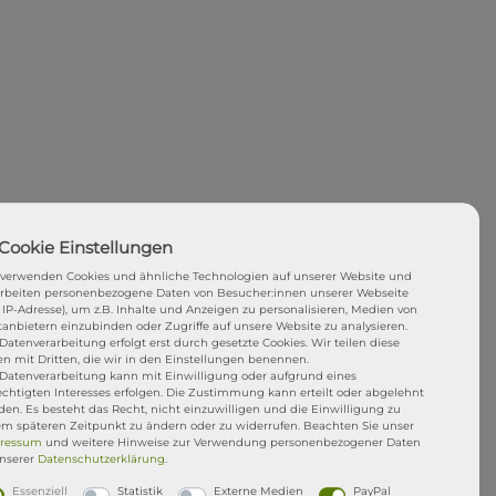
 verwenden Cookies und ähnliche Technologien auf unserer Website und
arbeiten personenbezogene Daten von Besucher:innen unserer Webseite
. IP-Adresse), um z.B. Inhalte und Anzeigen zu personalisieren, Medien von
tanbietern einzubinden oder Zugriffe auf unsere Website zu analysieren.
Datenverarbeitung erfolgt erst durch gesetzte Cookies. Wir teilen diese
en mit Dritten, die wir in den Einstellungen benennen.
 Datenverarbeitung kann mit Einwilligung oder aufgrund eines
echtigten Interesses erfolgen. Die Zustimmung kann erteilt oder abgelehnt
en. Es besteht das Recht, nicht einzuwilligen und die Einwilligung zu
em späteren Zeitpunkt zu ändern oder zu widerrufen. Beachten Sie unser
ressum
und weitere Hinweise zur Verwendung personenbezogener Daten
unserer
Daten­schutz­erklärung
.
Essenziell
Statistik
Externe Medien
PayPal