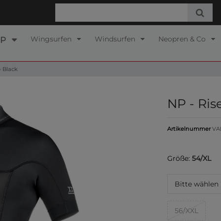
Wingsurfen
Windsurfen
Neopren & Co
UP
- Black
NP - Ris
Artikelnummer
VA
Größe:
54/XL
Bitte wählen
56/XXL