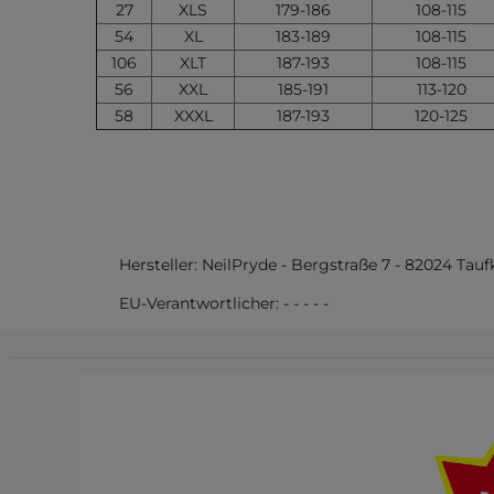
27
XLS
179-186
108-115
54
XL
183-189
108-115
106
XLT
187-193
108-115
56
XXL
185-191
113-120
58
XXXL
187-193
120-125
Hersteller:
NeilPryde
-
Bergstraße
7
-
82024
Tauf
EU-Verantwortlicher:
-
-
-
-
-