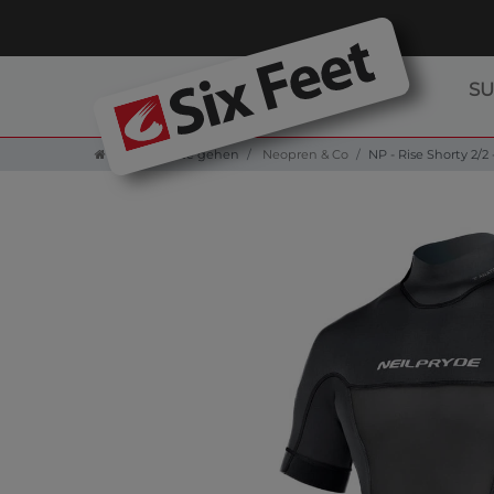
S
Zur Startseite gehen
Neopren & Co
NP - Rise Shorty 2/2 