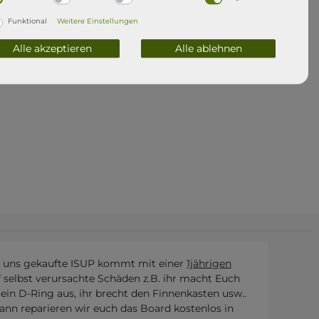
Funktional
Weitere Einstellungen
Alle akzeptieren
Alle ablehnen
i uns gekaufte ISUP kommt mit einer
1jährigen
f selbst verursachte Schäden z.B. ihr macht Euch
t ein D-Ring aus, ihr brecht den Finnenkasten usw..
dann reparieren wir euch das Board kostenlos in