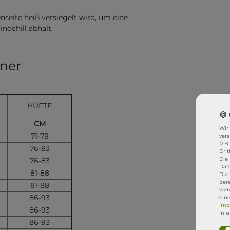
seite heiß versiegelt wird, um eine
ndchill abhält.
ner
HÜFTE
CM
Wir
71-78
ver
(z.B
76-83
Drit
Die 
76-83
Dat
81-88
Die
ber
81-88
werd
86-93
ein
Imp
86-93
in 
86-93