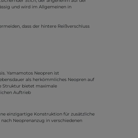
tsichernder Stich, der angenehm auf der
lässig und wird im Allgemeinen in
eiden, dass der hintere Reißverschluss
sis. Yamamotos Neopren ist
 Lebensdauer als herkömmliches Neopren auf
ge Struktur bietet maximale
ichen Auftrieb
ine einzigartige Konstruktion für zusätzliche
. Je nach Neoprenanzug in verschiedenen