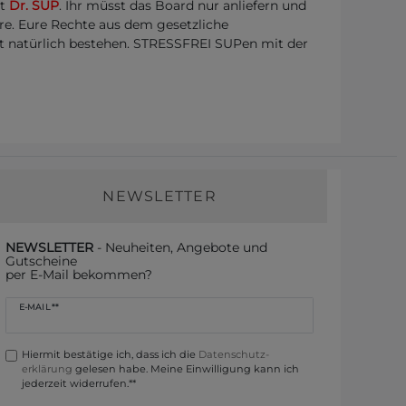
tt
Dr. SUP
. Ihr müsst das Board nur anliefern und
re. Eure Rechte aus dem gesetzliche
t natürlich bestehen. STRESSFREI SUPen mit der
NEWSLETTER
NEWSLETTER
- Neuheiten, Angebote und
Gutscheine
per E-Mail bekommen?
Newsletter
E-MAIL **
Honig
Hiermit bestätige ich, dass ich die
Daten­schutz­
erklärung
gelesen habe. Meine Einwilligung kann ich
jederzeit widerrufen.**