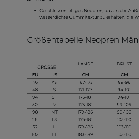
Geschlossenzelliges Neopren, das an der Außen
wasserdichte Gummitextur zu erhalten, die Wi
Größentabelle Neopren Män
LÄNGE
BRUST
GRÖSSE
EU
US
CM
CM
46
XS
167-173
89-96
48
S
171-177
94-101
94
ST
175-181
94-101
50
M
175-181
99-106
98
MT
179-186
99-106
26
LS
175-181
103-110
52
L
179-186
103-110
102
LT
183-189
103-110