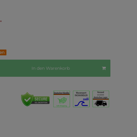
*
fen
In den Warenkorb