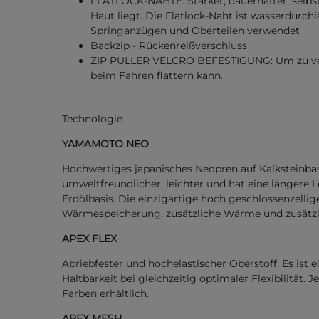
FLATLOCK-NÄHTE: Starker, dauerhafter, selbs
Haut liegt. Die Flatlock-Naht ist wasserdurch
Springanzügen und Oberteilen verwendet
Backzip - Rückenreißverschluss
ZIP PULLER VELCRO BEFESTIGUNG: Um zu verm
beim Fahren flattern kann.
Technologie
YAMAMOTO NEO
Hochwertiges japanisches Neopren auf Kalksteinba
umweltfreundlicher, leichter und hat eine längere
Erdölbasis. Die einzigartige hoch geschlossenzelli
Wärmespeicherung, zusätzliche Wärme und zusätzl
APEX FLEX
Abriebfester und hochelastischer Oberstoff. Es ist e
Haltbarkeit bei gleichzeitig optimaler Flexibilität
Farben erhältlich.
APEX MESH