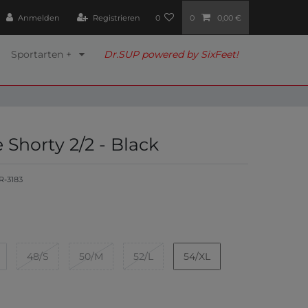
Anmelden
Registrieren
0
0
0,00 €
Sportarten +
Dr.SUP powered by SixFeet!
e Shorty 2/2 - Black
R-3183
48/S
50/M
52/L
54/XL