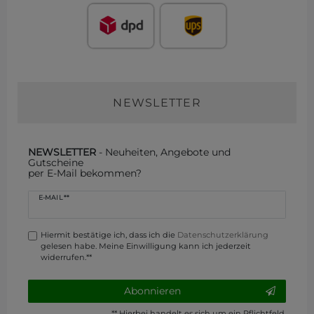
NEWSLETTER
NEWSLETTER
- Neuheiten, Angebote und
Gutscheine
per E-Mail bekommen?
Newsletter
E-MAIL **
Honig
Hiermit bestätige ich, dass ich die
Daten­schutz­erklärung
gelesen habe. Meine Einwilligung kann ich jederzeit
widerrufen.**
Abonnieren
** Hierbei handelt es sich um ein Pflichtfeld.