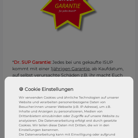
*
Dr. SUP Garantie:
Jedes bei uns gekaufte ISUP
kommt mit einer
1jährigen Garantie
, ab Kaufdatum,
auf selbst verursachte Schäden z.B. ihr macht Euch
ein Loch ins Board, ihr reist ein D-Ring aus, ihr
brecht den Finnenkasten usw.. Ist der Schaden
reparabel, dann reparieren wir euch das Board
Wir verwenden Cookies und ähnliche Technologien auf unserer
kostenlos in unserer Reparatur Werkstatt
Dr. SUP
.
Website und verarbeiten personenbezogene Daten von
Besucher:innen unserer Webseite (z.B. IP-Adresse), um z.B.
Ihr müsst das Board nur anliefern und wir
Inhalte und Anzeigen zu personalisieren, Medien von
übernehmen alles weitere. Eure Rechte aus dem
Drittanbietern einzubinden oder Zugriffe auf unsere Website zu
gesetzliche Gewährleistungsrecht bleibt natürlich
analysieren. Die Datenverarbeitung erfolgt erst durch gesetzte
Cookies. Wir teilen diese Daten mit Dritten, die wir in den
bestehen. STRESSFREI SUPen mit der
DR. SUP
Einstellungen benennen.
GARANTIE
Die Datenverarbeitung kann mit Einwilligung oder aufgrund