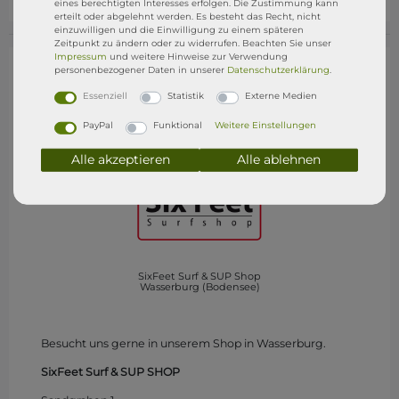
eines berechtigten Interesses erfolgen. Die Zustimmung kann
erteilt oder abgelehnt werden. Es besteht das Recht, nicht
einzuwilligen und die Einwilligung zu einem späteren
Zeitpunkt zu ändern oder zu widerrufen. Beachten Sie unser
Impressum
und weitere Hinweise zur Verwendung
personenbezogener Daten in unserer
Daten­schutz­erklärung
.
Essenziell
Statistik
Externe Medien
PayPal
Funktional
Weitere Einstellungen
Alle akzeptieren
Alle ablehnen
SixFeet Surf & SUP Shop
Wasserburg (Bodensee)
Besucht uns gerne in unserem Shop in Wasserburg.
SixFeet Surf & SUP SHOP