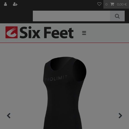
0
0,00 €
☰