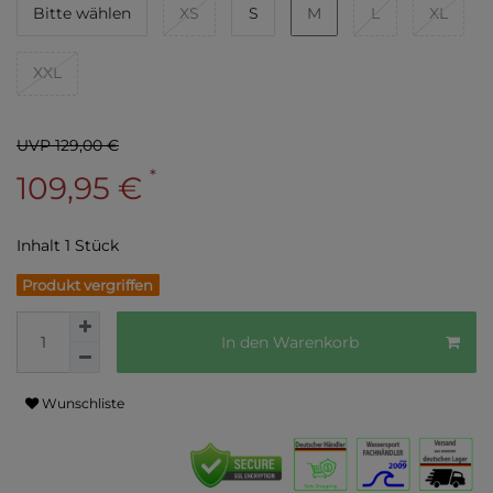
Bitte wählen
XS
S
M
L
XL
XXL
UVP 129,00 €
*
109,95 €
Inhalt
1
Stück
Produkt vergriffen
In den Warenkorb
Wunschliste