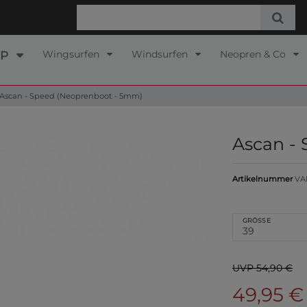
Wingsurfen
Windsurfen
Neopren & Co
UP
Ascan - Speed (Neoprenboot - 5mm)
Ascan -
Artikelnummer
VA
GRÖSSE
UVP 54,90 €
49,95 