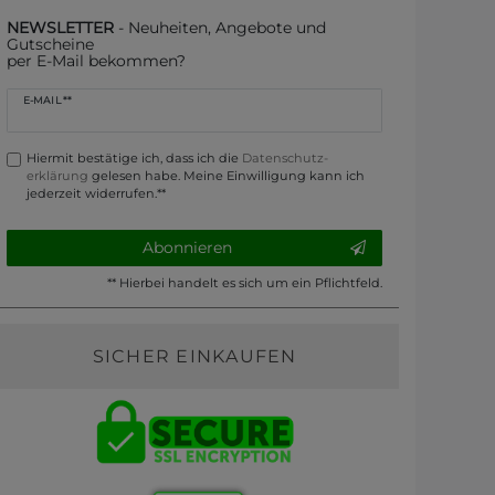
NEWSLETTER
- Neuheiten, Angebote und
Gutscheine
per E-Mail bekommen?
Newsletter
E-MAIL **
Honig
Hiermit bestätige ich, dass ich die
Daten­schutz­
erklärung
gelesen habe. Meine Einwilligung kann ich
jederzeit widerrufen.**
Abonnieren
** Hierbei handelt es sich um ein Pflichtfeld.
SICHER EINKAUFEN