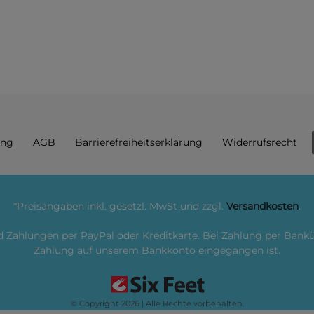
ung
AGB
Barrierefreiheitserklärung
Widerrufs­recht
*Preisangaben inkl. gesetzl. MwSt und zzgl.
Versandkosten
.
nd Zahlungen per PayPal oder Kreditkarte. Bei Zahlung per Ban
Zahlung auf unserem Bankkonto eingegangen ist.
© Copyright 2026 | Alle Rechte vorbehalten.