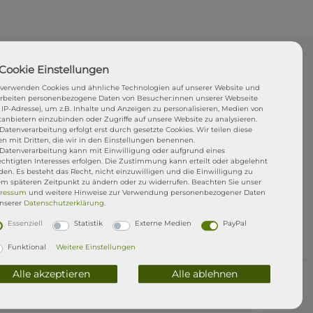
i uns gekaufte ISUP kommt mit einer
1jährigen
 verwenden Cookies und ähnliche Technologien auf unserer Website und
f selbst verursachte Schäden z.B. ihr macht Euch
arbeiten personenbezogene Daten von Besucher:innen unserer Webseite
. IP-Adresse), um z.B. Inhalte und Anzeigen zu personalisieren, Medien von
t ein D-Ring aus, ihr brecht den Finnenkasten usw..
tanbietern einzubinden oder Zugriffe auf unsere Website zu analysieren.
dann reparieren wir euch das Board kostenlos in
Datenverarbeitung erfolgt erst durch gesetzte Cookies. Wir teilen diese
en mit Dritten, die wir in den Einstellungen benennen.
tt
Dr. SUP
. Ihr müsst das Board nur anliefern und
 Datenverarbeitung kann mit Einwilligung oder aufgrund eines
re. Eure Rechte aus dem gesetzliche
echtigten Interesses erfolgen. Die Zustimmung kann erteilt oder abgelehnt
t natürlich bestehen. STRESSFREI SUPen mit der
en. Es besteht das Recht, nicht einzuwilligen und die Einwilligung zu
em späteren Zeitpunkt zu ändern oder zu widerrufen. Beachten Sie unser
ressum
und weitere Hinweise zur Verwendung personenbezogener Daten
unserer
Daten­schutz­erklärung
.
Essenziell
Statistik
Externe Medien
PayPal
Funktional
Weitere Einstellungen
Alle akzeptieren
Alle ablehnen
NEWSLETTER