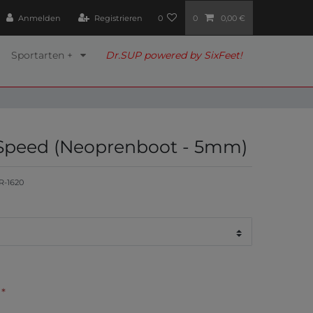
Anmelden
Registrieren
0
0
0,00 €
Sportarten +
Dr.SUP powered by SixFeet!
 Speed (Neoprenboot - 5mm)
R-1620
*
€