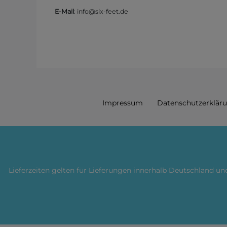
E-Mail
: info@six-feet.de
Impressum
Daten­schutz­erklär
Lieferzeiten gelten für Lieferungen innerhalb Deutschland u