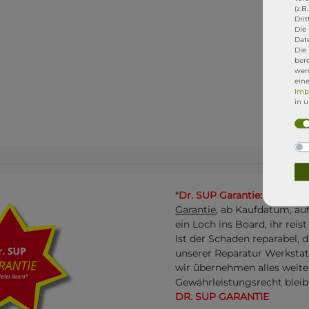
(z.B
Drit
Die 
Dat
Die
ber
werd
ein
Imp
in 
*
Dr. SUP Garantie:
Jedes be
Garantie
, ab Kaufdatum, au
ein Loch ins Board, ihr reis
Ist der Schaden reparabel, 
unserer Reparatur Werksta
wir übernehmen alles weite
Gewährleistungsrecht bleib
DR. SUP GARANTIE