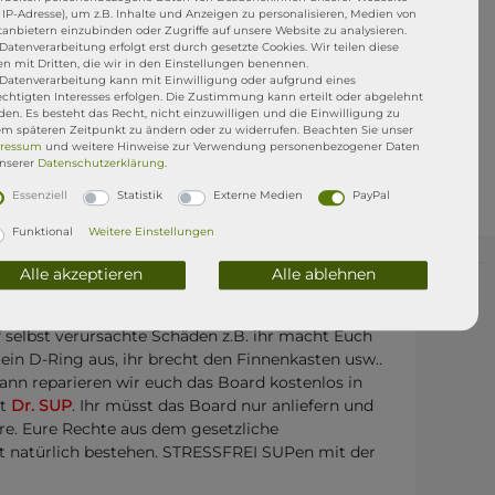
. IP-Adresse), um z.B. Inhalte und Anzeigen zu personalisieren, Medien von
tanbietern einzubinden oder Zugriffe auf unsere Website zu analysieren.
Datenverarbeitung erfolgt erst durch gesetzte Cookies. Wir teilen diese
en mit Dritten, die wir in den Einstellungen benennen.
 Datenverarbeitung kann mit Einwilligung oder aufgrund eines
echtigten Interesses erfolgen. Die Zustimmung kann erteilt oder abgelehnt
en. Es besteht das Recht, nicht einzuwilligen und die Einwilligung zu
em späteren Zeitpunkt zu ändern oder zu widerrufen. Beachten Sie unser
ressum
und weitere Hinweise zur Verwendung personenbezogener Daten
unserer
Daten­schutz­erklärung
.
Essenziell
Statistik
Externe Medien
PayPal
Funktional
Weitere Einstellungen
Alle akzeptieren
Alle ablehnen
i uns gekaufte ISUP kommt mit einer
1jährigen
f selbst verursachte Schäden z.B. ihr macht Euch
t ein D-Ring aus, ihr brecht den Finnenkasten usw..
dann reparieren wir euch das Board kostenlos in
tt
Dr. SUP
. Ihr müsst das Board nur anliefern und
re. Eure Rechte aus dem gesetzliche
t natürlich bestehen. STRESSFREI SUPen mit der