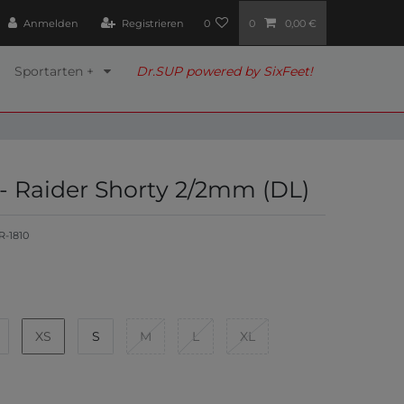
Anmelden
Registrieren
0
0
0,00 €
Sportarten +
Dr.SUP powered by SixFeet!
 - Raider Shorty 2/2mm (DL)
R-1810
XS
S
M
L
XL