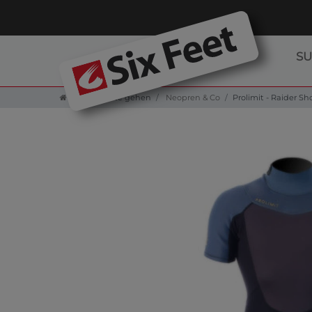
S
Zur Startseite gehen
Neopren & Co
Prolimit - Raider S