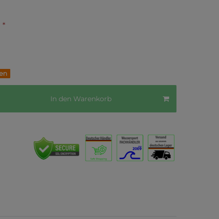
*
€
fen
In den Warenkorb