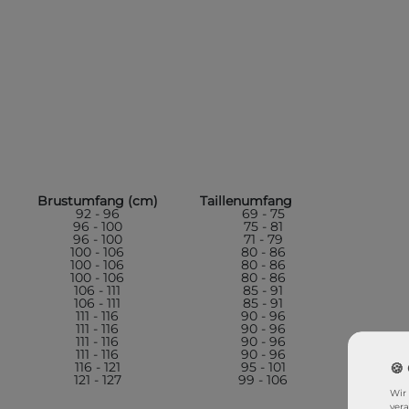
Brustumfang (cm)
Taillenumfang (cm)
92 - 96
69 - 75
96 - 100
75 - 81
96 - 100
71 - 79
100 - 106
80 - 86
100 - 106
80 - 86
100 - 106
80 - 86
106 - 111
85 - 91
106 - 111
85 - 91
111 - 116
90 - 96
111 - 116
90 - 96
111 - 116
90 - 96
111 - 116
90 - 96
116 - 121
95 - 101
121 - 127
99 - 106
Wir
ver