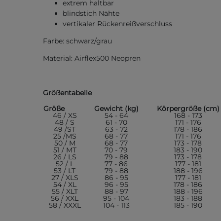
extrem haltbar
blindstich Nähte
vertikaler Rückenreißverschluss
Farbe: schwarz/grau
Material: Airflex500 Neopren
Größentabelle
Größe
Gewicht (kg)
Körpergröße (cm)
46 / XS
54 - 64
168 - 173
48 / S
61 - 70
171 - 176
49 /ST
63 - 72
178 - 186
25 /MS
68 - 77
171 - 176
50 / M
68 - 77
173 - 178
51 / MT
70 - 79
183 - 190
26 / LS
79 - 88
173 - 178
52 / L
77 - 86
177 - 181
53 / LT
79 - 88
188 - 196
27 / XLS
86 - 95
177 - 181
54 / XL
96 - 95
178 - 186
55 / XLT
88 - 97
188 - 196
56 / XXL
95 - 104
183 - 188
58 / XXXL
104 - 113
185 - 190