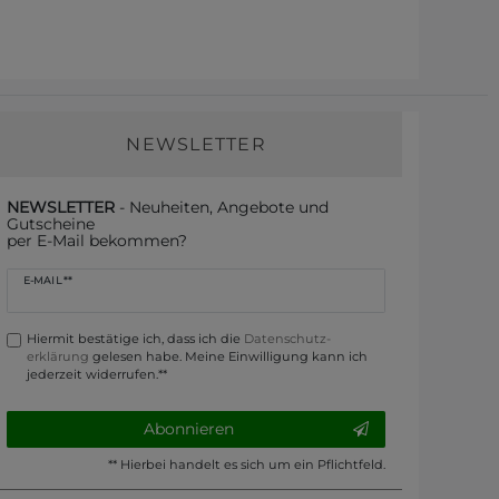
NEWSLETTER
NEWSLETTER
- Neuheiten, Angebote und
Gutscheine
per E-Mail bekommen?
Newsletter
E-MAIL **
Honig
Hiermit bestätige ich, dass ich die
Daten­schutz­
erklärung
gelesen habe. Meine Einwilligung kann ich
jederzeit widerrufen.**
Abonnieren
** Hierbei handelt es sich um ein Pflichtfeld.