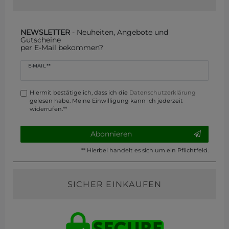
NEWSLETTER
- Neuheiten, Angebote und
Gutscheine
per E-Mail bekommen?
Newsletter
E-MAIL **
Honig
Hiermit bestätige ich, dass ich die
Daten­schutz­erklärung
gelesen habe. Meine Einwilligung kann ich jederzeit
widerrufen.**
Abonnieren
** Hierbei handelt es sich um ein Pflichtfeld.
SICHER EINKAUFEN