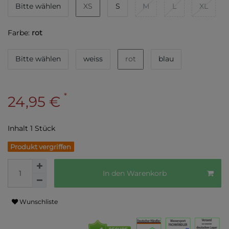
Bitte wählen
XS
S
M
L
XL
Farbe:
rot
Bitte wählen
weiss
rot
blau
*
24,95 €
Inhalt
1
Stück
Produkt vergriffen
In den Warenkorb
Wunschliste