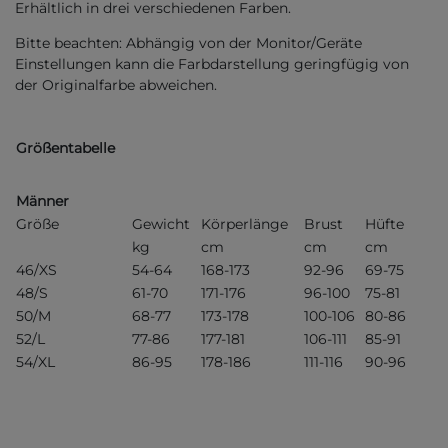
Erhältlich in drei verschiedenen Farben.
Bitte beachten: Abhängig von der Monitor/Geräte
Einstellungen kann die Farbdarstellung geringfügig von
der Originalfarbe abweichen.
Größentabelle
Männer
Größe
Gewicht
Körperlänge
Brust
Hüfte
kg
cm
cm
cm
46/XS
54-64
168-173
92-96
69-75
48/S
61-70
171-176
96-100
75-81
50/M
68-77
173-178
100-106
80-86
52/L
77-86
177-181
106-111
85-91
54/XL
86-95
178-186
111-116
90-96