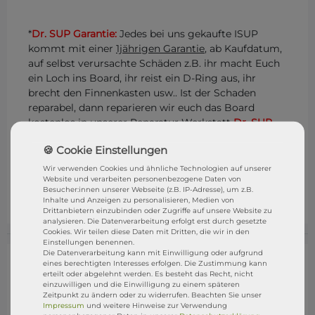
*
Dr. SUP Garantie:
Jedes bei uns gekaufte ISUP
kommt mit einer
1jährigen Garantie
, ab Kaufdatum,
auf selbst verursachte Schäden z.B. ihr macht Euch
ein Loch ins Board, ihr reist ein D-Ring aus, ihr
brecht den Finnenkasten usw.. Ist der Schaden
reparabel, dann reparieren wir euch das Board
kostenlos in unserer Reparatur Werkstatt
Dr. SUP
.
Ihr müsst das Board nur anliefern und wir
übernehmen alles weitere. Eure Rechte aus dem
gesetzliche Gewährleistungsrecht bleibt natürlich
Wir verwenden Cookies und ähnliche Technologien auf unserer
Website und verarbeiten personenbezogene Daten von
bestehen. STRESSFREI SUPen mit der
DR. SUP
Besucher:innen unserer Webseite (z.B. IP-Adresse), um z.B.
GARANTIE
Inhalte und Anzeigen zu personalisieren, Medien von
Drittanbietern einzubinden oder Zugriffe auf unsere Website zu
analysieren. Die Datenverarbeitung erfolgt erst durch gesetzte
Cookies. Wir teilen diese Daten mit Dritten, die wir in den
Einstellungen benennen.
Die Datenverarbeitung kann mit Einwilligung oder aufgrund
eines berechtigten Interesses erfolgen. Die Zustimmung kann
erteilt oder abgelehnt werden. Es besteht das Recht, nicht
einzuwilligen und die Einwilligung zu einem späteren
Zeitpunkt zu ändern oder zu widerrufen. Beachten Sie unser
Impressum
und weitere Hinweise zur Verwendung