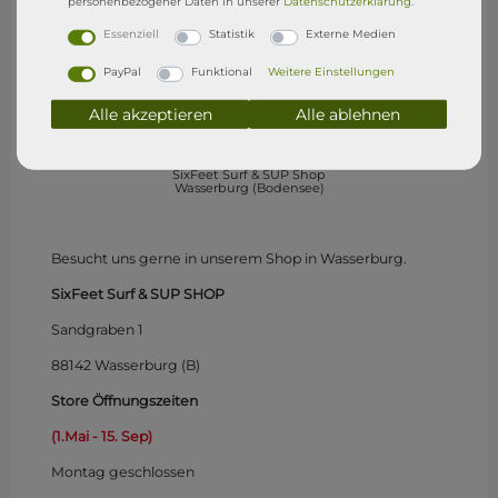
personenbezogener Daten in unserer
Daten­schutz­erklärung
.
Essenziell
Statistik
Externe Medien
PayPal
Funktional
Weitere Einstellungen
Alle akzeptieren
Alle ablehnen
SixFeet Surf & SUP Shop
Wasserburg (Bodensee)
Besucht uns gerne in unserem Shop in Wasserburg.
SixFeet Surf & SUP SHOP
Sandgraben 1
88142 Wasserburg (B)
Store Öffnungszeiten
(1.Mai - 15. Sep)
Montag
geschlossen