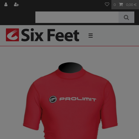
0
0,00 €
☰