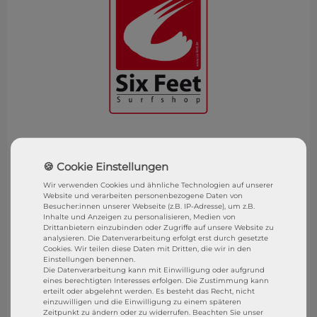
SixFeet Surf & SUP Shop
Wasserburg (Bodensee)
Wir verwenden Cookies und ähnliche Technologien auf unserer
Besucht uns gerne in unserem Shop in Wasserburg.
Website und verarbeiten personenbezogene Daten von
Besucher:innen unserer Webseite (z.B. IP-Adresse), um z.B.
Inhalte und Anzeigen zu personalisieren, Medien von
SixFeet Surf & SUP SHOP
Drittanbietern einzubinden oder Zugriffe auf unsere Website zu
analysieren. Die Datenverarbeitung erfolgt erst durch gesetzte
Sandgraben 1
Cookies. Wir teilen diese Daten mit Dritten, die wir in den
Einstellungen benennen.
88142 Wasserburg (B)
Die Datenverarbeitung kann mit Einwilligung oder aufgrund
eines berechtigten Interesses erfolgen. Die Zustimmung kann
Store Öffnungszeiten
erteilt oder abgelehnt werden. Es besteht das Recht, nicht
einzuwilligen und die Einwilligung zu einem späteren
(1.Mai - 15. Sep)
Zeitpunkt zu ändern oder zu widerrufen. Beachten Sie unser