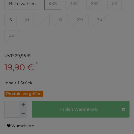
Bitte wählen
4XS
3XS
2XS
XS
S
M
L
XL
2XL
3XL
4XL
UVP 29,95 €
*
19,90 €
Inhalt
1
Stück
Produkt vergriffen
In den Warenkorb
Wunschliste