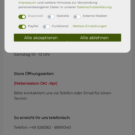
Impressum
und weitere Hinweise zur Verwendung
Montag
geschlossen
personenbezogener Daten in unserer
Daten­schutz­erklärung
.
Dienstag geschlossen
Essenziell
Statistik
Externe Medien
Mittwoch 10 - 12 und 17 - 19 Uhr
PayPal
Funktional
Weitere Einstellungen
Donnerstag 10 - 12 und 14 - 16 Uhr
Alle akzeptieren
Alle ablehnen
Freitag 10 - 12 und 14 - 16 Uhr
Samstag 10 - 12 Uhr
Store Öffnungszeiten
(Nebensaison Okt -Apr)
Bitte kontaktiert uns via Telefon oder Email für einen
Termin
So erreicht Ihr uns telefonisch:
Telefon: +49 (0)
8382 - 8899340