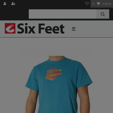
0
0,00 €
☰