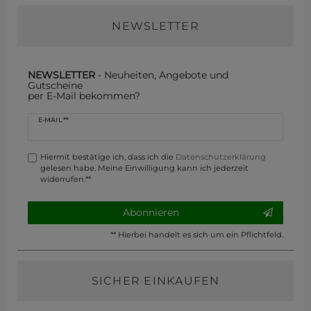
NEWSLETTER
NEWSLETTER
- Neuheiten, Angebote und
Gutscheine
per E-Mail bekommen?
Newsletter
E-MAIL **
Honig
Hiermit bestätige ich, dass ich die
Daten­schutz­erklärung
gelesen habe. Meine Einwilligung kann ich jederzeit
widerrufen.**
Abonnieren
** Hierbei handelt es sich um ein Pflichtfeld.
SICHER EINKAUFEN