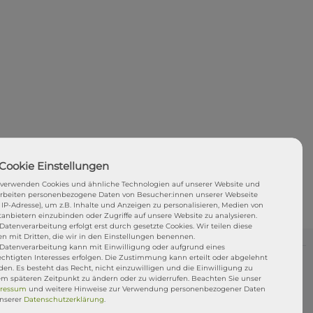
 verwenden Cookies und ähnliche Technologien auf unserer Website und
arbeiten personenbezogene Daten von Besucher:innen unserer Webseite
. IP-Adresse), um z.B. Inhalte und Anzeigen zu personalisieren, Medien von
tanbietern einzubinden oder Zugriffe auf unsere Website zu analysieren.
Datenverarbeitung erfolgt erst durch gesetzte Cookies. Wir teilen diese
en mit Dritten, die wir in den Einstellungen benennen.
 Datenverarbeitung kann mit Einwilligung oder aufgrund eines
echtigten Interesses erfolgen. Die Zustimmung kann erteilt oder abgelehnt
en. Es besteht das Recht, nicht einzuwilligen und die Einwilligung zu
i uns gekaufte ISUP kommt mit einer
1jährigen
em späteren Zeitpunkt zu ändern oder zu widerrufen. Beachten Sie unser
ressum
und weitere Hinweise zur Verwendung personenbezogener Daten
f selbst verursachte Schäden z.B. ihr macht Euch
unserer
Daten­schutz­erklärung
.
t ein D-Ring aus, ihr brecht den Finnenkasten usw..