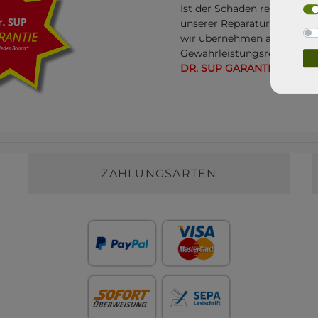
Ist der Schaden reparabel, 
unserer Reparatur Werksta
wir übernehmen alles weite
Gewährleistungsrecht bleib
DR. SUP GARANTIE
ZAHLUNGSARTEN