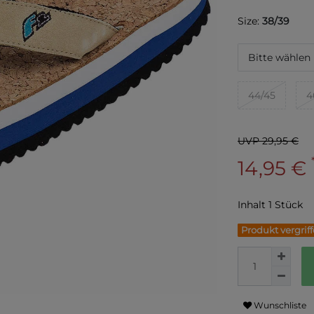
Size:
38/39
Bitte wählen
44/45
4
UVP 29,95 €
14,95 €
Inhalt
1
Stück
Produkt vergrif
Wunschliste