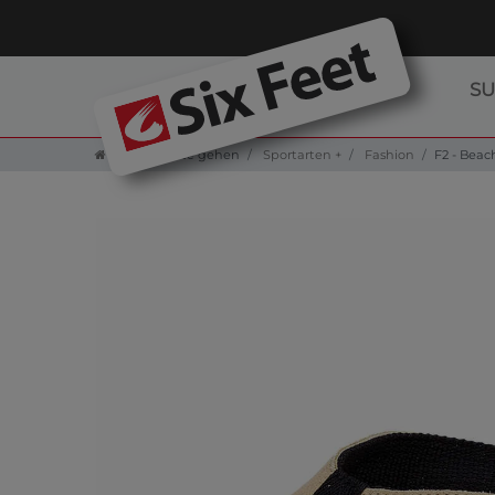
S
Zur Startseite gehen
Sportarten +
Fashion
F2 - Beac