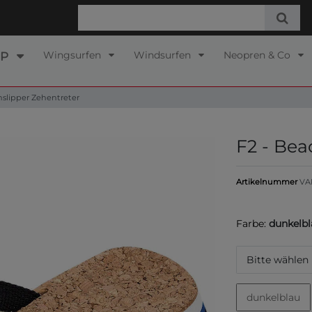
Wingsurfen
Windsurfen
Neopren & Co
UP
hslipper Zehentreter
F2 - Bea
Artikelnummer
VA
Farbe:
dunkelbl
Bitte wählen
dunkelblau