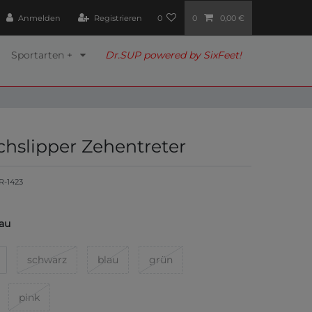
Anmelden
Registrieren
0
0
0,00 €
Sportarten +
Dr.SUP powered by SixFeet!
chslipper Zehentreter
R-1423
au
schwarz
blau
grün
pink