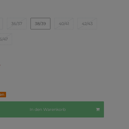
36/37
38/39
40/41
42/43
6/47
*
fen
In den Warenkorb