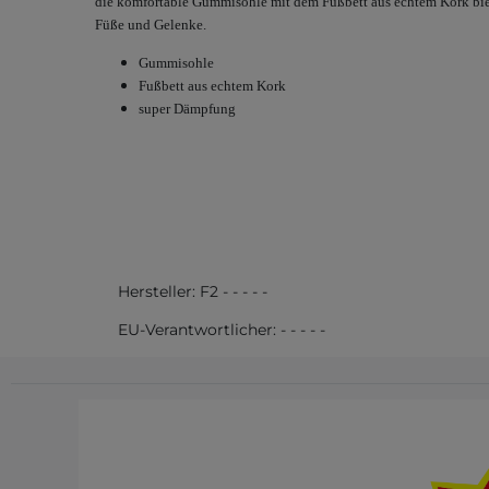
die komfortable Gummisohle mit dem Fußbett aus echtem Kork bie
Füße und Gelenke.
Gummisohle
Fußbett aus echtem Kork
super Dämpfung
Hersteller:
F2
-
-
-
-
-
EU-Verantwortlicher:
-
-
-
-
-