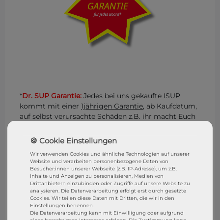
*
Dr. SUP Garantie:
Jedes bei uns gekaufte ISUP
kommt mit einer
1jährigen Garantie
, ab Kaufdatum,
auf selbst verursachte Schäden z.B. ihr macht Euch
ein Loch ins Board, ihr reist ein D-Ring aus, ihr
brecht den Finnenkasten usw.. Ist der Schaden
reparabel, dann reparieren wir euch das Board
Wir verwenden Cookies und ähnliche Technologien auf unserer
kostenlos in unserer Reparatur Werkstatt
Dr. SUP
.
Website und verarbeiten personenbezogene Daten von
Ihr müsst das Board nur anliefern und wir
Besucher:innen unserer Webseite (z.B. IP-Adresse), um z.B.
Inhalte und Anzeigen zu personalisieren, Medien von
übernehmen alles weitere. Eure Rechte aus dem
Drittanbietern einzubinden oder Zugriffe auf unsere Website zu
gesetzliche Gewährleistungsrecht bleibt natürlich
analysieren. Die Datenverarbeitung erfolgt erst durch gesetzte
Cookies. Wir teilen diese Daten mit Dritten, die wir in den
bestehen. STRESSFREI SUPen mit der
DR. SUP
Einstellungen benennen.
GARANTIE
Die Datenverarbeitung kann mit Einwilligung oder aufgrund
eines berechtigten Interesses erfolgen. Die Zustimmung kann