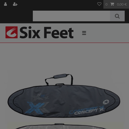
0
0,00 €
☰