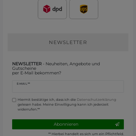
NEWSLETTER
NEWSLETTER
- Neuheiten, Angebote und
Gutscheine
per E-Mail bekommen?
Newsletter
E-MAIL **
Honig
Hiermit bestätige ich, dass ich die
Daten­schutz­erklärung
gelesen habe. Meine Einwilligung kann ich jederzeit
widerrufen.**
Abonnieren
** Hierbei handelt es sich um ein Pflichtfeld.