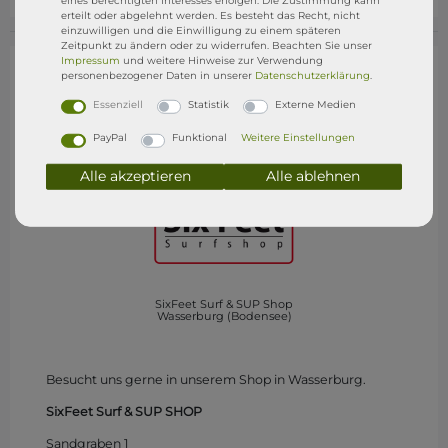
erteilt oder abgelehnt werden. Es besteht das Recht, nicht
einzuwilligen und die Einwilligung zu einem späteren
Zeitpunkt zu ändern oder zu widerrufen. Beachten Sie unser
Impressum
und weitere Hinweise zur Verwendung
personenbezogener Daten in unserer
Daten­schutz­erklärung
.
Essenziell
Statistik
Externe Medien
PayPal
Funktional
Weitere Einstellungen
Alle akzeptieren
Alle ablehnen
SixFeet Surf & SUP Shop
Wasserburg (Bodensee)
Besucht uns gerne in unserem Shop in Wasserburg.
SixFeet Surf & SUP SHOP
Sandgraben 1